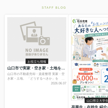
STAFF BLOG
お役立ち情報
山口市で実家・空き家・土地をどうする？相続不動産の資産整理と売却査定の考え方
山口市の不動産売却・資産整理 実家・空
き家・土地、 「どうするべきか」を 一
緒に整理します。 売却を決める前でも大
2026.06.07
丈夫です。相続した実家、使っていない
土地、管理が難しくなった空き家につい
て、現在の価値・必要な手続き・今後の
山口県立大学
選択肢を分かりやすく整理します。 無料
査定を依頼する 来店予約をする こんなお
卒業生・在校生 紹介