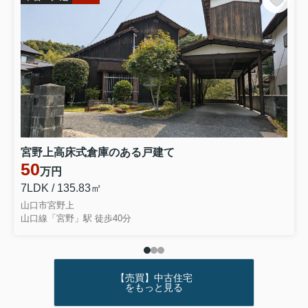
宮野上高床式倉庫のある戸建て
50
万円
7LDK / 135.83㎡
山口市宮野上
山口線「宮野」駅 徒歩40分
【売買】中古住宅
をもっと見る