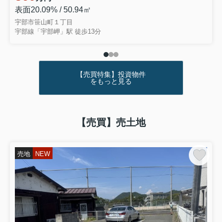
表面20.09% / 50.94㎡
宇部市笹山町１丁目
宇部線「宇部岬」駅 徒歩13分
【売買特集】投資物件
をもっと見る
【売買】売土地
売地
NEW