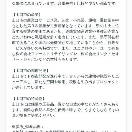
な気候に恵まれています。台風被害も比較的少ない都市です。
【山口市の産業】
山口市の産業はサービス業、卸売・小売業、運輸・通信業を中
心とした第３次産業が主要産業となっています。県の中央に位
置する交通の要衝であるため、道路貨物運送業や各種卸売業な
どのいわゆる流通業が多く進出しています。また、県庁所在都
市であることや国の出先機関が立地していることから、行政サ
ービスが多いのも特徴です。また、ユニクロやジーユーで有名
な株式会社ファーストリテイリングや、株式会社リンク・セオ
リー・ジャパンなどの本社もあります。
【山口市の都市開発】
山口市でも都市開発が進行中で、古くからの建物や施設をリニ
ューアルし、新たな空間や雇用、税収を生み出すプロジェクト
が進行しています。
【山口市の特産物】
山口市には銘菓や工芸品、豊かな自然の幸などがたくさんあり
ます。新鮮な自然の幸から伝統の味まで、やまぐちならではの
味と技をご堪能ください。
※参考_特産品例：