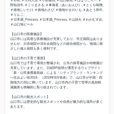
＃外郎,＃大内人形,＃小郡饅頭,＃山口萩焼,＃はなっこりー,＃
阿知須牛,＃くりまさる,＃車海老（あいおえび）,＃とくぢ味噌,
＃徳地しいたけ,＃徳地わさび,＃徳地やまのいも,＃あとう和牛,
＃りんご,
＃日本酒_Princess,＃日本酒_Princess,＃山頭火,＃わかむすめ,
＃山口地ビール
【山口市の医療施設】
山口市には高度な医療施設が充実しており、市立病院はありま
せんが、日赤病院や済生会病院などの総合病院から、地域に根
ざした個人病院も多く便利です。
【山口市の子育て環境】
山口市では子育て環境が整備され、公共の保育施設や幼稚園が
充実しています。また、日経BP総研が運営するウェブサイト
「新・公民連携最前線」による「シティブランド・ランキング
―住みよい街2019」（2019年9月発表）で、山口市が中国・四
国地方の3位に輝いています。山口市内の子育て世帯の負担軽
減施策も積極的に取り組まれています。
【山口市の観光スポット】
山口市には歴史的な観光スポットや自然が魅力的な場所が多く
あります。