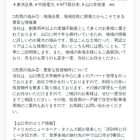
＃東洋証券,＃中国電力,＃NTT西日本,＃山口井筒屋 etc
□売買の強み①：地場企業、地域住民に密着だからこそできる
豊富な情報量
当社は、創業45年以上の老舗不動産として多くのお客様に愛さ
れております。山口に何十年も根付いているため、地域の情報
に詳しいのが最大の強みです。昔はこんな土地だった、周辺エ
リアはこんな様相だなど、良いところも時には悪いことも、丁
寧にご説明致します。また、地域の各地主様にもご贔屓頂いて
おり、売るのも買うのも是非一度、当社にお任せください。
□売買の強み②：豊富な投資物件について
当社は、山口県立大学物件を中心に多くのアパート管理を行っ
ております。自社で仲介を行っておりますので、利回りの良い
投資物件を数多く取り揃えております。その後の管理も一元的
にお任せいただけますので、ご検討のお客様は、ぜひ一度当社
までご相談ください。その他、投資用の一戸建て住宅や駐車場
用地のご案内もありますので、お気軽にお問い合わせくださ
い。
【山口市のエリア情報】
アメリカのニューヨーク・タイムズ紙が発表した「2024年に行
くべき52カ所」で、世界各地の旅行先の中で山口市が3番目に