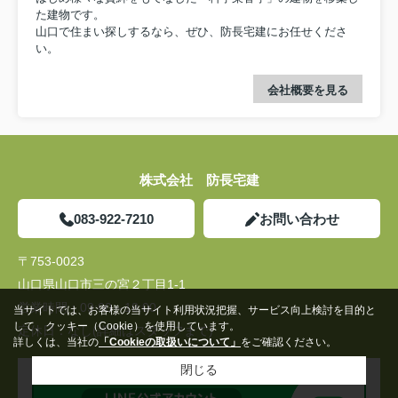
た建物です。
山口で住まい探しするなら、ぜひ、防長宅建にお任せくださ
い。
会社概要を見る
株式会社 防長宅建
083-922-7210
お問い合わせ
〒753-0023
山口県山口市三の宮２丁目1-1
営業時間：
09:00～18:00
当サイトでは、お客様の当サイト利用状況把握、サービス向上検討を目的と
して、クッキー（Cookie）を使用しています。
定休日：
なし(詳細はスタッフまで)
詳しくは、当社の
「Cookieの取扱いについて」
をご確認ください。
閉じる