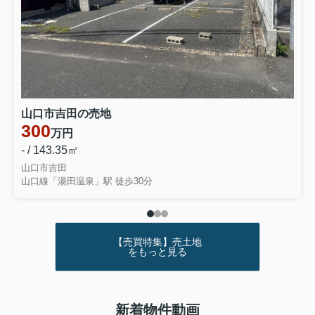
山口市吉田の売地
300
万円
- / 143.35㎡
山口市吉田
山口線「湯田温泉」駅 徒歩30分
【売買特集】売土地
をもっと見る
新着物件動画