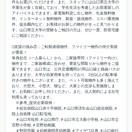
件をお選びいただけます。また、スタッフには山口県立大学の
卒業生が多く在籍しており、学生生活を考慮したお部屋探しの
アドバイスもできます。家電無料貸し出し物件、礼金無料物
件、インターネット無料物件、新築・築浅物件、コスパ重視物
件、徒歩圏内など、お客様がお探しの物件がきっと見つかりま
す。山口県立大学の受験をご検討の方は、ぜひ一度、防長宅建
にご相談ください。
□賃貸の強み②：ご転勤者様物件、ファミリー物件の仲介実績
が豊富！
単身赴任（一人暮らし）から、ご家族帯同（ファミリー向け）
物件まで、ご家族構成に合わせ、豊富な間取りから物件をご提
案できます。山口市は、公共交通機関がJR山口線と路線バスが
ありますが、大半が自家用車を持っており、2台以上の駐車場
付きの物件もございます。また、ペット可能物件も多く揃えて
おり、大型犬、小型犬、猫など、大家との交渉も実施致しま
す。お気軽にお申し付けください。また、法人契約による社宅
利用も承っております。
※参考_提供企業様例：
＃綜合病院山口赤十字病院,＃山口県済生会山口総合病院,＃
陸上自衛隊 山口駐屯地,
＃山口市役所,＃山口県庁,＃山口市立大殿小学校,＃山口市立
宮野小学校,＃宮野幼稚園,
＃野田学園,＃幼稚園明星幼稚園,＃アイザワ証券,＃山口銀行,