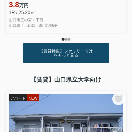
3.8
万円
1R / 25.20㎡
山口市三の宮１丁目
山口線「上山口」駅 徒歩9分
【賃貸特集】ファミリー向け
をもっと見る
【賃貸】山口県立大学向け
アパート
NEW