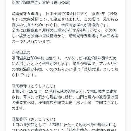
◎国宝瑠璃光寺五重塔（香山公園）
瑠璃光寺五重塔は、日本全国で10番目に古く、嘉吉2年（1442
年）に大内盛見によって建立されました。この塔は、兄である
義弘の供養のために作られ、檜皮葺き屋根が特徴的です。
全国には檜皮葺き屋根の五重塔がわずか4基しかなく、その美
しい姿勢と独自の屋根構造から、瑠璃光寺五重塔は日本三名塔
の一つとされています。
◎湯田温泉
湯田温泉は800年前に始まり、けがをした白狐が傷を癒すため
に入浴したという伝説が残ります。湯量が豊富で、アルカリ性
の単純温泉が特徴。そのやわらかい湯は「美肌の湯」として知
られています。
◎洞春寺（とうしゅんじ）
永亀3年（1572年）に毛利元就の菩提寺として吉田城内に建立
され、幕末には萩から現在地に移転。山門と境内の観音堂は国
の重要文化財。座禅体験や陶芸工房「水ノ上窯」で陶芸も楽し
めます。
◎菜香亭（さいこうてい）
山口の迎賓館として、120年にわたって地元出身の総理大臣を
はじめ様々な貴紳をもてなした「料亭菜香亭」の建物を移築し