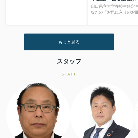
悩みはありませんか？ 相続した実家に誰
山口県立大学在校生限定キ
も住む予定がない ...
なたの「お気に入りのお部屋
きな人へつなぎませんか？ 防長宅建
は、山口市で新生活を始
ご友人を応援するため、
ンを実施しています。 後輩・ご兄弟姉
妹・ご友人がお部屋探し
もっと見る
ぜひ防長宅建へご紹介ください
ペーン受付フォームはこちら キャ
ン内容 ご紹介いただいた方が、防長宅建
スタッフ
STAFF