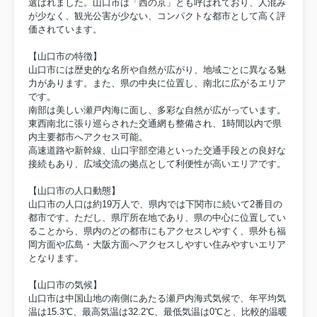
選ばれました。山口市は「西の京」とも呼ばれており、人混み
が少なく、観光公害が少ない、コンパクトな都市として高く評
価されています。
【山口市の特徴】
山口市には歴史的な名所や自然が広がり、地域ごとに異なる魅
力があります。また、県の中央に位置し、南北に広がるエリア
です。
南部は美しい瀬戸内海に面し、多彩な自然が広がっています。
東西南北に張り巡らされた交通網も整備され、1時間以内で県
内主要都市へアクセス可能。
高速道路や新幹線、山口宇部空港といった交通手段との良好な
接続もあり、広域交流の拠点として利便性が高いエリアです。
【山口市の人口動態】
山口市の人口は約19万人で、県内では下関市に続いて2番目の
都市です。ただし、県庁所在地であり、県の中心に位置してい
ることから、県内のどの都市にもアクセスしやすく、県外も福
岡方面や広島・大阪方面へアクセスしやすい住みやすいエリア
となります。
【山口市の気候】
山口市は中国山地の南側にあたる瀬戸内海式気候で、年平均気
温は15.3℃、最高気温は32.2℃、最低気温は0℃と、比較的温暖