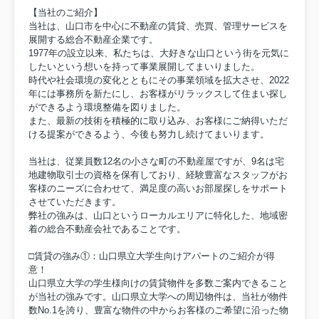
【当社のご紹介】
当社は、山口市を中心に不動産の賃貸、売買、管理サービスを
展開する総合不動産企業です。
1977年の設立以来、私たちは、大好きな山口という街を元気に
したいという想いを持って事業展開してまいりました。
時代や社会環境の変化とともにその事業領域を拡大させ、2022
年には事務所を新たにし、お客様がリラックスして住まい探し
ができるよう環境整備を図りました。
また、最新の技術を積極的に取り込み、お客様にご納得いただ
ける提案ができるよう、今後も努力し続けてまいります。
当社は、従業員数12名の小さな町の不動産屋ですが、9名は宅
地建物取引士の資格を保有しており、経験豊富なスタッフがお
客様のニーズに合わせて、満足度の高いお部屋探しをサポート
させていただきます。
弊社の強みは、山口というローカルエリアに特化した、地域密
着の総合不動産会社であることです。
□賃貸の強み①：山口県立大学生向けアパートのご紹介が得
意！
山口県立大学の学生様向けの賃貸物件を多数ご案内できること
が当社の強みです。山口県立大学への周辺物件は、当社が物件
数No.1を誇り、豊富な物件の中からお客様のご希望に沿った物