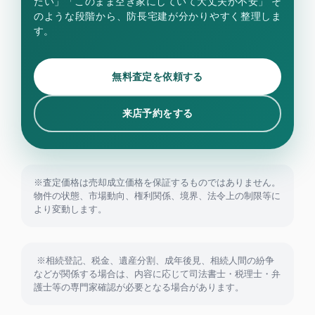
たい」「このまま空き家にしていて大丈夫か不安」 そ
のような段階から、防長宅建が分かりやすく整理しま
す。
無料査定を依頼する
来店予約をする
※査定価格は売却成立価格を保証するものではありません。
物件の状態、市場動向、権利関係、境界、法令上の制限等に
より変動します。
※相続登記、税金、遺産分割、成年後見、相続人間の紛争
などが関係する場合は、内容に応じて司法書士・税理士・弁
護士等の専門家確認が必要となる場合があります。