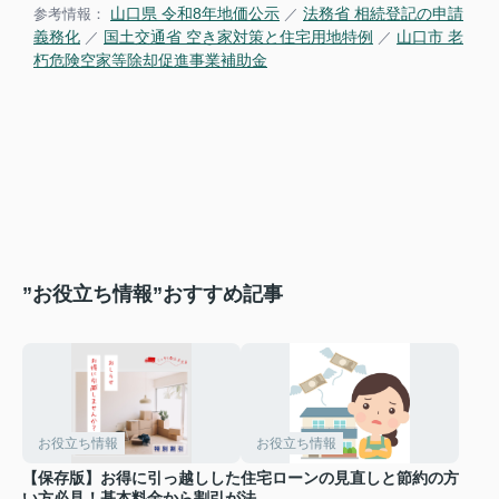
山口県 令和8年地価公示
法務省 相続登記の申請
参考情報：
／
義務化
国土交通省 空き家対策と住宅用地特例
山口市 老
／
／
朽危険空家等除却促進事業補助金
”お役立ち情報”おすすめ記事
お役立ち情報
お役立ち情報
【保存版】お得に引っ越しした
住宅ローンの見直しと節約の方
い方必見！基本料金から割引が
法