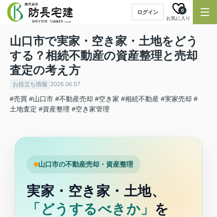
0
ログイン
お気に入り
山口市で実家・空き家・土地をどう
する？相続不動産の資産整理と売却
査定の考え方
お役立ち情報
2026.06.07
#売買
#山口市
#不動産売却
#空き家
#相続不動産
#実家売却
#
土地査定
#資産整理
#空き家管理
山口市の不動産売却・資産整理
実家・空き家・土地、
「どうするべきか」
を