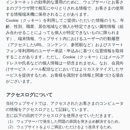
インターネットの効率的な運用のために、ウェブサーバとお客さ
まのブラウザ間で相互にやりとりされる情報で、お客さまの使用
する情報端末機に保存されることがあります。
Cookie（クッキー）を利用してご提供いただいた情報のうち、年
齢、性別、職業、居住地域など個人が特定できない属性情報（組
み合わせることによっても個人が特定できないものに限られま
す）、端末情報、ウェブサイト内におけるユーザーの行動履歴
（アクセスしたURL、コンテンツ、参照順など）およびスマート
フォン等利用時のユーザー承諾・申込みに基づく位置情報を取得
することがあります。ただし、Cookie（クッキー）にはメールア
ドレスや氏名などの個人情報は一切含まれません。なお、会員向
けサービス・メール配信などにおいてはよりカスタマイズしたサ
ービスを提供するため、お客様を識別する情報と関連づける場合
がございます。
アクセスログについて
当社ウェブサイトでは、アクセスされたお客さまのコンピュータ
の情報をアクセスログとして記録しています。
主に以下の目的でアクセスログを使用させていただきます。
（1） ウェブサーバで発生した問題の原因を突き止め解決するため。
（2） ウェブサイトをよりご満足いただけるよう改良するため。