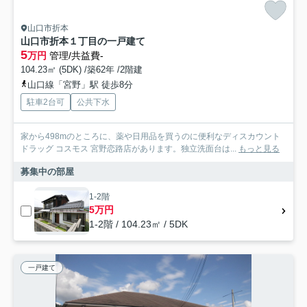
山口市折本
山口市折本１丁目の一戸建て
5
万円
管理/共益費-
104.23㎡ (5DK) /築62年 /2階建
山口線「宮野」駅 徒歩8分
駐車2台可
公共下水
家から498mのところに、薬や日用品を買うのに便利なディスカウント
ドラッグ コスモス 宮野恋路店があります。独立洗面台は...
もっと見る
募集中の部屋
1-2階
5万円
1-2階 / 104.23㎡ / 5DK
一戸建て