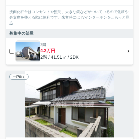
洗面化粧台はコンセントや照明、大きな鏡などがついているので化粧や
身支度を整える際に便利です。来客時にはTVインターホンを...
もっと見
る
募集中の部屋
2階
4.2万円
2階 / 41.51㎡ / 2DK
一戸建て