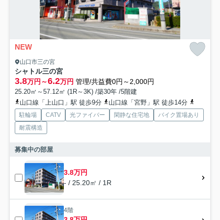
NEW
山口市三の宮
シャトル三の宮
3.8
6.2
万円～
万円
管理/共益費0円～2,000円
25.20㎡～57.12㎡ (1R～3K) /築30年 /5階建
山口線「上山口」駅 徒歩9分
山口線「宮野」駅 徒歩14分
山口線「
駐輪場
CATV
光ファイバー
閑静な住宅地
バイク置場あり
耐震構造
募集中の部屋
3.8万円
- / 25.20㎡ / 1R
4階
3.8万円