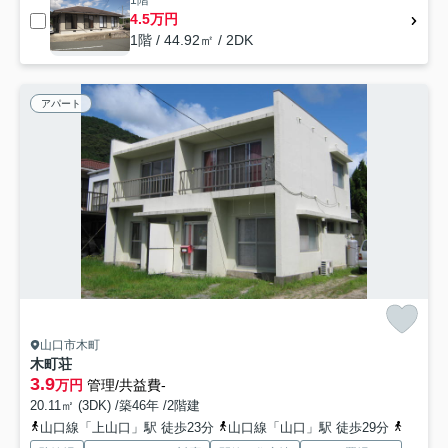
1階
4.5万円
1階 / 44.92㎡ / 2DK
アパート
山口市木町
木町荘
3.9
万円
管理/共益費-
20.11㎡ (3DK) /築46年 /2階建
山口線「上山口」駅 徒歩23分
山口線「山口」駅 徒歩29分
山口線