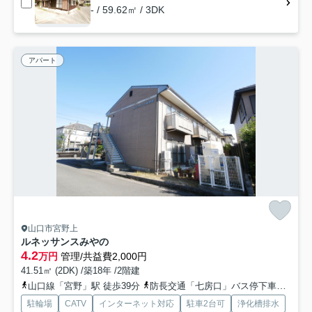
- / 59.62㎡ / 3DK
アパート
山口市宮野上
ルネッサンスみやの
4.2
万円
管理/共益費2,000円
41.51㎡ (2DK) /築18年 /2階建
山口線「宮野」駅 徒歩39分
防長交通「七房口」バス停下車 徒歩2分
駐輪場
CATV
インターネット対応
駐車2台可
浄化槽排水