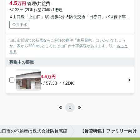
4.5
万円
管理/共益費-
57.33㎡ (2DK) /築70年 /1階建
山口線「上山口」駅 徒歩4分
防長交通「日赤口」バス停下車 徒歩2分
公共下水
山口市近辺での新居ならご好評の物件「東屋貸家」はいかがでしょう
か。家から380mのところには山口赤十字病院があります。現...
もっと
見る
募集中の部屋
4.5万円
- / 57.33㎡ / 2DK
1
山口市の不動産は株式会社防長宅建
【賃貸特集】ファミリー向け