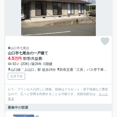
山口市七尾台
山口市七尾台の一戸建て
4.5
万円
管理/共益費-
44.92㎡ (2DK) /築26年 /1階建
山口線「上山口」駅 徒歩24分
防長交通「江良」バス停下車 徒歩5分
公共下水
ビラ・プリンセスの詳しい情報。収納はクロゼット・床下収納など豊富
なので、広々と空間を利用することも可能です。洗面化粧台は...
もっと
見る
募集中の部屋