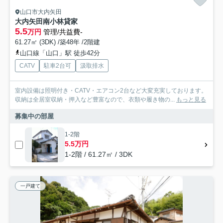
山口市大内矢田
大内矢田南小林貸家
5.5
万円
管理/共益費-
61.27㎡ (3DK) /築48年 /2階建
山口線「山口」駅 徒歩42分
CATV
駐車2台可
汲取排水
室内設備は照明付き・CATV・エアコン2台など大変充実しております。
収納は全居室収納・押入など豊富なので、衣類や履き物の...
もっと見る
募集中の部屋
1-2階
5.5万円
1-2階 / 61.27㎡ / 3DK
一戸建て