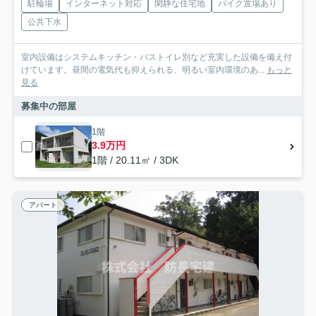
駐輪場
インターネット対応
閑静な住宅地
バイク置場あり
公共下水
室内設備はシステムキッチン・バストイレ別など充実した設備を備え付
けています。昼間の電気代も抑えられる、明るい室内環境のあ...
もっと
見る
募集中の部屋
1階
3.9万円
1階 / 20.11㎡ / 3DK
アパート