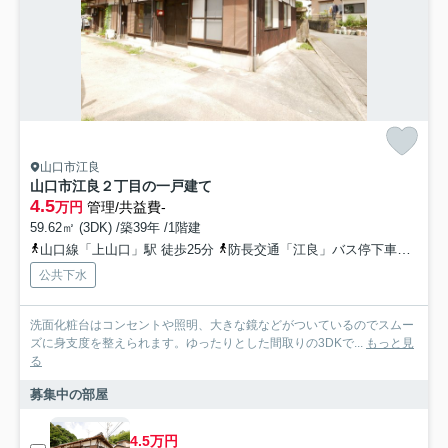
山口市江良
山口市江良２丁目の一戸建て
4.5
万円
管理/共益費-
59.62㎡ (3DK) /築39年 /1階建
山口線「上山口」駅 徒歩25分
防長交通「江良」バス停下車 徒歩8分
公共下水
洗面化粧台はコンセントや照明、大きな鏡などがついているのでスムー
ズに身支度を整えられます。ゆったりとした間取りの3DKで...
もっと見
る
募集中の部屋
4.5万円