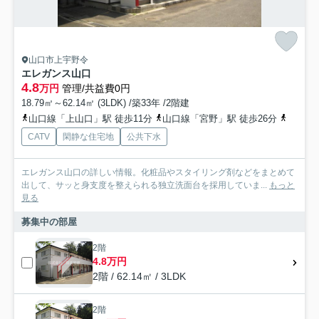
山口市上宇野令
エレガンス山口
4.8
万円
管理/共益費0円
18.79㎡～62.14㎡ (3LDK) /築33年 /2階建
山口線「上山口」駅 徒歩11分
山口線「宮野」駅 徒歩26分
山口線
CATV
閑静な住宅地
公共下水
エレガンス山口の詳しい情報。化粧品やスタイリング剤などをまとめて
出して、サッと身支度を整えられる独立洗面台を採用していま...
もっと
見る
募集中の部屋
2階
4.8万円
2階 / 62.14㎡ / 3LDK
2階