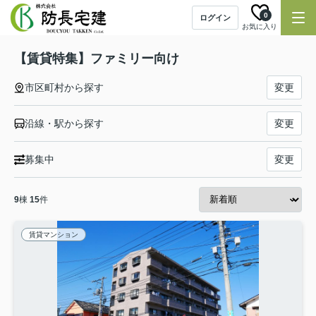
0
ログイン
お気に入り
【賃貸特集】ファミリー向け
市区町村から探す
変更
沿線・駅から探す
変更
募集中
変更
9
棟
15
件
賃貸マンション