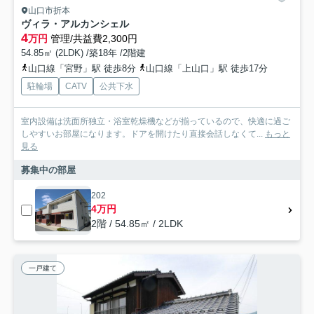
山口市折本
ヴィラ・アルカンシェル
4
万円
管理/共益費2,300円
54.85㎡ (2LDK) /築18年 /2階建
山口線「宮野」駅 徒歩8分
山口線「上山口」駅 徒歩17分
駐輪場
CATV
公共下水
室内設備は洗面所独立・浴室乾燥機などが揃っているので、快適に過ご
しやすいお部屋になります。ドアを開けたり直接会話しなくて...
もっと
見る
募集中の部屋
202
4万円
2階 / 54.85㎡ / 2LDK
一戸建て