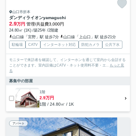
山口市折本
ダンディライオンyamaguchi
2.9
万円
管理/共益費3,000円
24.80㎡ (1K) /築25年 /2階建
山口線「宮野」駅 徒歩7分
山口線「上山口」駅 徒歩21分
駐輪場
CATV
インターネット対応
防犯カメラ
公共下水
モニターで来訪者を確認して、インターホンを通じて室内から会話する
ことができます。室内設備はCATV・ネット使用料不要・エ...
もっと見
る
募集中の部屋
1階
2.9万円
1階 / 24.80㎡ / 1K
アパート