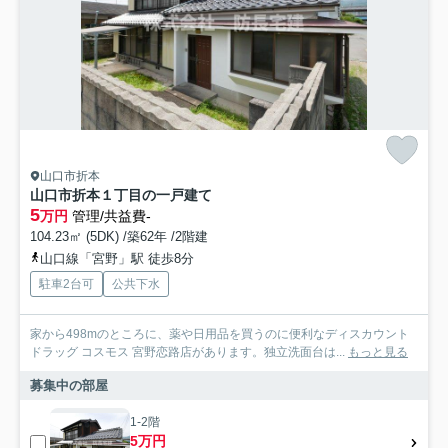
山口市折本
山口市折本１丁目の一戸建て
5
万円
管理/共益費-
104.23㎡ (5DK) /築62年 /2階建
山口線「宮野」駅 徒歩8分
駐車2台可
公共下水
家から498mのところに、薬や日用品を買うのに便利なディスカウント
ドラッグ コスモス 宮野恋路店があります。独立洗面台は...
もっと見る
募集中の部屋
1-2階
5万円