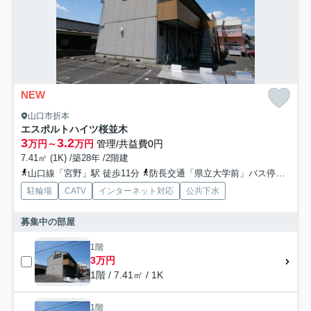
NEW
山口市折本
エスポルトハイツ桜並木
3
3.2
万円～
万円
管理/共益費0円
7.41㎡ (1K) /築28年 /2階建
山口線「宮野」駅 徒歩11分
防長交通「県立大学前」バス停下車 徒歩分
駐輪場
CATV
インターネット対応
公共下水
募集中の部屋
1階
3万円
1階 / 7.41㎡ / 1K
1階