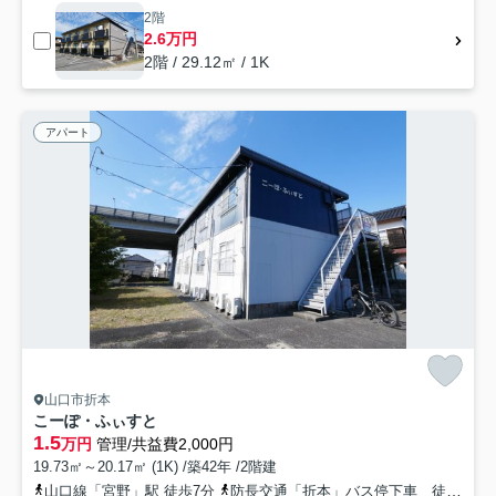
2階
2.6万円
2階 / 29.12㎡ / 1K
アパート
山口市折本
こーぽ・ふぃすと
1.5
万円
管理/共益費2,000円
19.73㎡～20.17㎡ (1K) /築42年 /2階建
山口線「宮野」駅 徒歩7分
防長交通「折本」バス停下車 徒歩5分