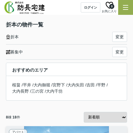
0
ログイン
お気に入り
折本の物件一覧
折本
変更
募集中
変更
おすすめのエリア
桜畠
/
平井
/
大内御堀
/
宮野下
/
大内矢田
/
吉田
/
平野
/
大内長野
/
三の宮
/
大内千坊
8
棟
18
件
アパート