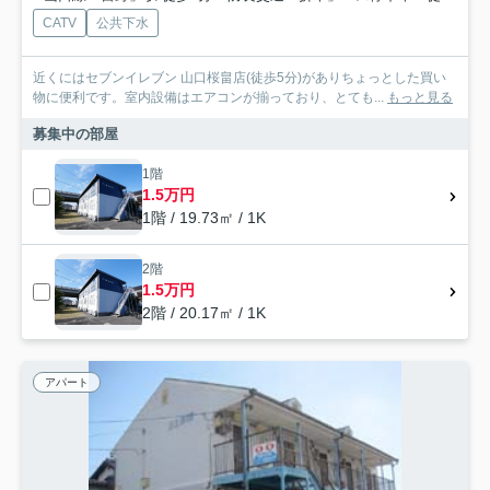
CATV
公共下水
近くにはセブンイレブン 山口桜畠店(徒歩5分)がありちょっとした買い
物に便利です。室内設備はエアコンが揃っており、とても...
もっと見る
募集中の部屋
1階
1.5万円
1階 / 19.73㎡ / 1K
2階
1.5万円
2階 / 20.17㎡ / 1K
アパート