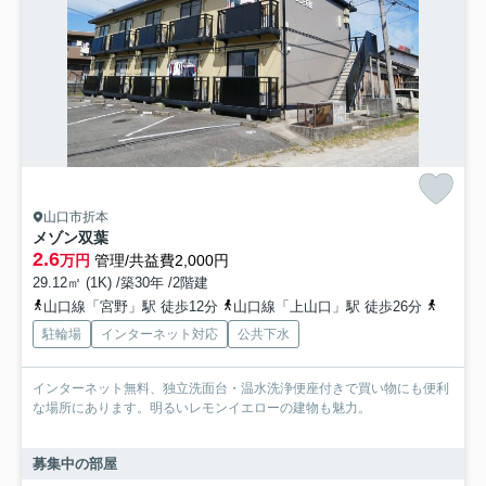
山口市折本
メゾン双葉
2.6
万円
管理/共益費2,000円
29.12㎡ (1K) /築30年 /2階建
山口線「宮野」駅 徒歩12分
山口線「上山口」駅 徒歩26分
山口線
駐輪場
インターネット対応
公共下水
インターネット無料、独立洗面台・温水洗浄便座付きで買い物にも便利
な場所にあります。明るいレモンイエローの建物も魅力。
募集中の部屋