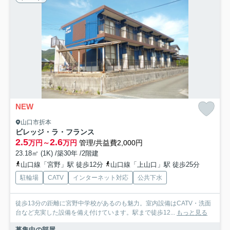
NEW
山口市折本
ビレッジ・ラ・フランス
2.5
2.6
万円～
万円
管理/共益費2,000円
23.18㎡ (1K) /築30年 /2階建
山口線「宮野」駅 徒歩12分
山口線「上山口」駅 徒歩25分
駐輪場
CATV
インターネット対応
公共下水
徒歩13分の距離に宮野中学校があるのも魅力。室内設備はCATV・洗面
台など充実した設備を備え付けています。駅まで徒歩12...
もっと見る
募集中の部屋