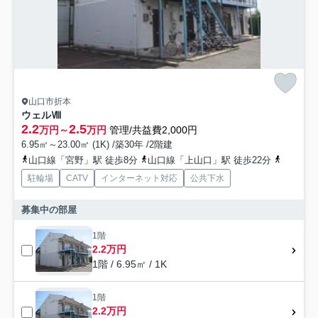
山口市折本
ウェルⅧ
2.2
2.5
万円～
万円
管理/共益費2,000円
6.95㎡～23.00㎡ (1K) /築30年 /2階建
山口線「宮野」駅 徒歩8分
山口線「上山口」駅 徒歩22分
山口線「
駐輪場
CATV
インターネット対応
公共下水
募集中の部屋
1階
2.2万円
1階 / 6.95㎡ / 1K
1階
2.2万円