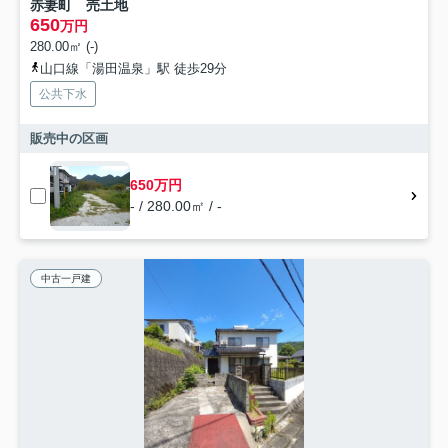
赤妻町 売土地
650
万円
280.00㎡ (-)
山口線「湯田温泉」駅 徒歩29分
公共下水
販売中の区画
650万円
- / 280.00㎡ / -
中古一戸建