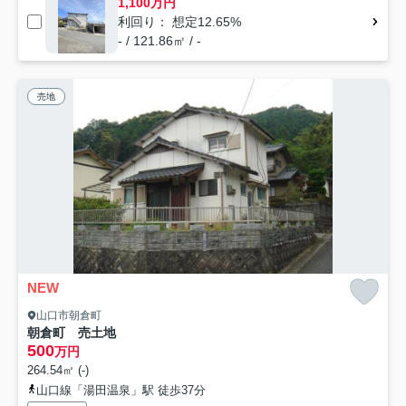
1,100万円
利回り： 想定12.65%
- / 121.86㎡ / -
売地
NEW
山口市朝倉町
朝倉町 売土地
500
万円
264.54㎡ (-)
山口線「湯田温泉」駅 徒歩37分