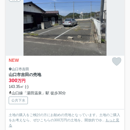
NEW
山口市吉田
山口市吉田の売地
300
万円
143.35㎡ (-)
山口線「湯田温泉」駅 徒歩30分
公共下水
土地の購入をご検討の方にお勧めの売地となっています。土地のご購入
をお考えなら、ぜひこちらの300万円の土地を。開放的でゆ...
もっと見
る