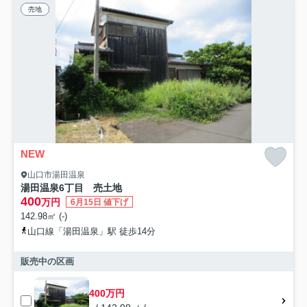
売地
NEW
山口市湯田温泉
湯田温泉6丁目 売土地
400
万円
6月15日 値下げ
142.98㎡ (-)
山口線「湯田温泉」駅 徒歩14分
販売中の区画
400万円