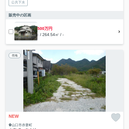
公共下水
販売中の区画
500万円
- / 264.54㎡ / -
売地
NEW
山口市赤妻町