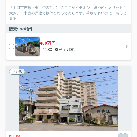
「山口市吉敷上東 中古住宅」のここがイチオシ。経済的なメリットも
大きい、中古の戸建て物件となっております。荷物が多い方に...
もっと
見る
販売中の物件
400万円
- / 130.98㎡ / 7DK
その他
NEW