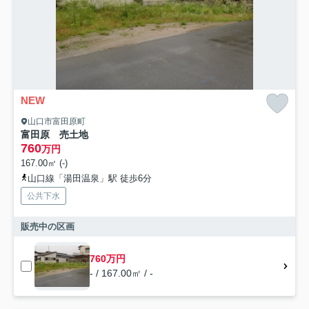
NEW
山口市富田原町
富田原 売土地
760
万円
167.00㎡ (-)
山口線「湯田温泉」駅 徒歩6分
公共下水
販売中の区画
760万円
- / 167.00㎡ / -