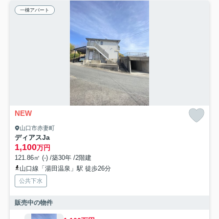
一棟アパート
NEW
山口市赤妻町
ディアスJa
1,100
万円
121.86㎡ (-) /築30年 /2階建
山口線「湯田温泉」駅 徒歩26分
公共下水
販売中の物件