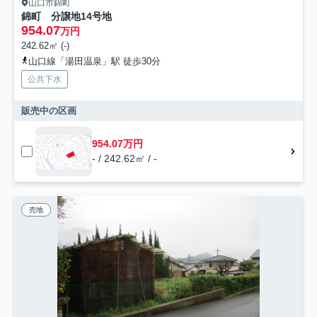
山口市錦町
錦町 分譲地14号地
954.07
万円
242.62㎡ (-)
山口線「湯田温泉」駅 徒歩30分
公共下水
販売中の区画
954.07万円
- / 242.62㎡ / -
売地