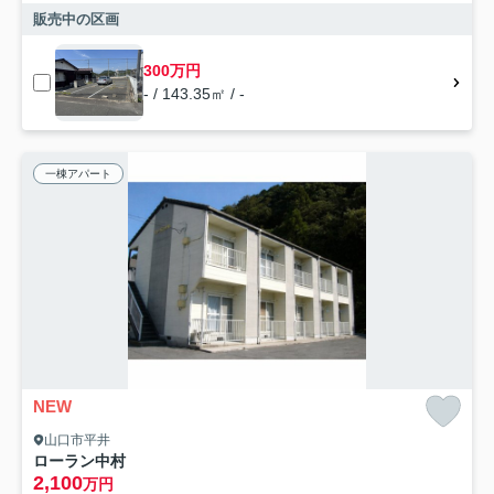
販売中の区画
300万円
- / 143.35㎡ / -
一棟アパート
NEW
山口市平井
ローラン中村
2,100
万円