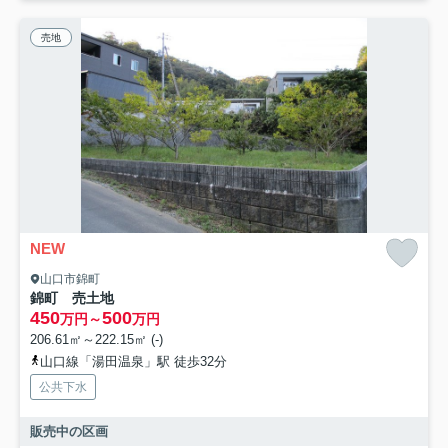
売地
NEW
山口市錦町
錦町 売土地
450
500
万円～
万円
206.61㎡～222.15㎡ (-)
山口線「湯田温泉」駅 徒歩32分
公共下水
販売中の区画