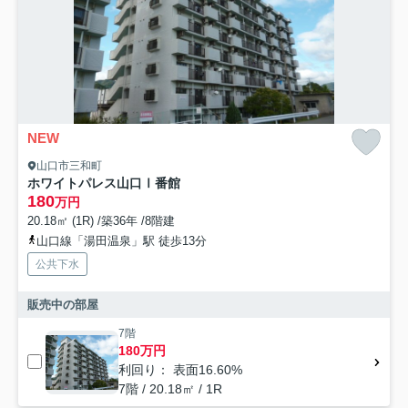
NEW
山口市三和町
ホワイトパレス山口Ⅰ番館
180
万円
20.18㎡ (1R) /築36年 /8階建
山口線「湯田温泉」駅 徒歩13分
公共下水
販売中の部屋
7階
180万円
利回り： 表面16.60%
7階 / 20.18㎡ / 1R