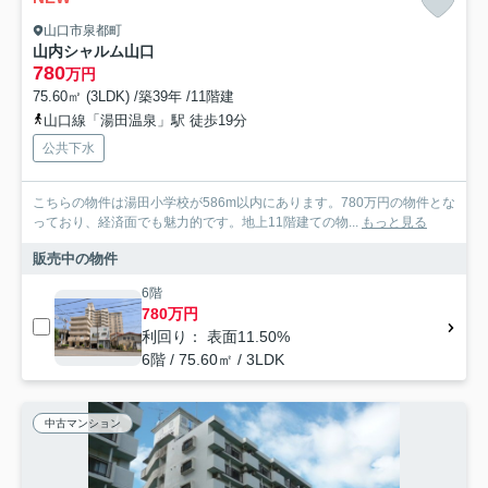
山口市泉都町
山内シャルム山口
780
万円
75.60㎡ (3LDK) /築39年 /11階建
山口線「湯田温泉」駅 徒歩19分
公共下水
こちらの物件は湯田小学校が586m以内にあります。780万円の物件とな
っており、経済面でも魅力的です。地上11階建ての物...
もっと見る
販売中の物件
6階
780万円
利回り： 表面11.50%
6階 / 75.60㎡ / 3LDK
中古マンション