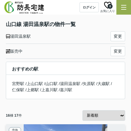
0
ログイン
お気に入り
山口線 湯田温泉駅の物件一覧
湯田温泉駅
変更
販売中
変更
おすすめの駅
宮野駅
/
上山口駅
/
山口駅
/
湯田温泉駅
/
矢原駅
/
大歳駅
/
仁保駅
/
上郷駅
/
上嘉川駅
/
嘉川駅
16
棟
17
件
売地