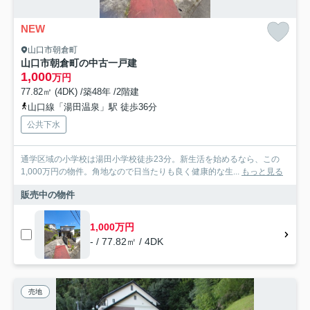
NEW
山口市朝倉町
山口市朝倉町の中古一戸建
1,000
万円
77.82㎡ (4DK) /築48年 /2階建
山口線「湯田温泉」駅 徒歩36分
公共下水
通学区域の小学校は湯田小学校徒歩23分。新生活を始めるなら、この
1,000万円の物件。角地なので日当たりも良く健康的な生...
もっと見る
販売中の物件
1,000万円
- / 77.82㎡ / 4DK
売地