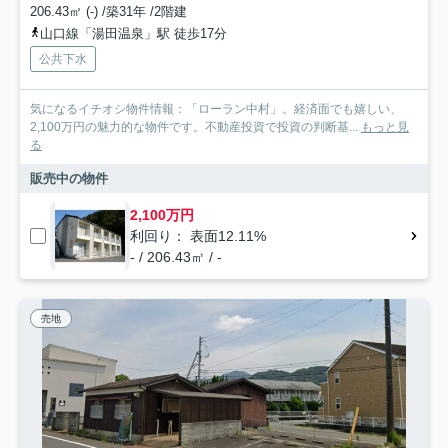
206.43㎡ (-) /築31年 /2階建
山口線「湯田温泉」駅 徒歩17分
公共下水
気になるイチオシ物件情報：「ローラン中村」。経済面でも嬉しい、
2,100万円の魅力的な物件です。不動産投資で投資の判断基...
もっと見
る
販売中の物件
2,100万円
利回り： 表面12.11%
- / 206.43㎡ / -
売地