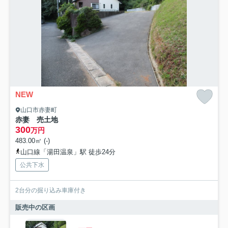
NEW
山口市赤妻町
赤妻 売土地
300
万円
483.00㎡ (-)
山口線「湯田温泉」駅 徒歩24分
公共下水
2台分の掘り込み車庫付き
販売中の区画