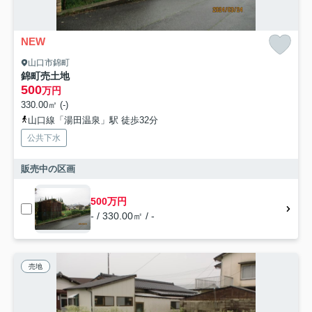
NEW
山口市錦町
錦町売土地
500
万円
330.00㎡ (-)
山口線「湯田温泉」駅 徒歩32分
公共下水
販売中の区画
500万円
- / 330.00㎡ / -
売地