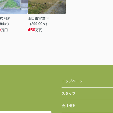
後河原
山口市宮野下
.94㎡)
- (299.00㎡)
0
450
万円
万円
トップページ
スタッフ
会社概要