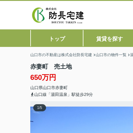
トップ
賃貸を探す
山口市の不動産は株式会社防長宅建
山口市の物件一覧
赤妻町 売土地
650万円
山口県
山口市
赤妻町
山口線「湯田温泉」駅徒歩29分
1
/
5