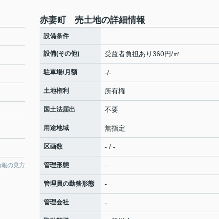
赤妻町 売土地の詳細情報
設備条件
設備(その他)
受益者負担あり360円/㎡
駐車場/月額
-/-
土地権利
所有権
国土法届出
不要
用途地域
無指定
区画数
- / -
管理形態
-
情報の見方
管理員の勤務形態
-
管理会社
-