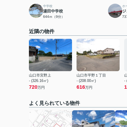
中学校
ホ
湯田中学校
ジ
644ｍ（9分）
7
近隣の物件
山口市宮野上
山口市平野１丁目
- (326.16㎡)
- (208.00㎡)
-
720
616
1
万円
万円
よく見られている物件