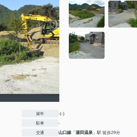
-(-)
築年
-
駐車
山口線
「
湯田温泉
」駅 徒歩29分
交通