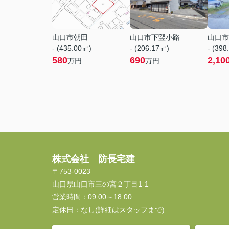
山口市朝田
山口市下竪小路
山口市
- (435.00㎡)
- (206.17㎡)
- (398
580
690
2,10
万円
万円
株式会社 防長宅建
〒753-0023
山口県山口市三の宮２丁目1-1
営業時間：
09:00～18:00
定休日：
なし(詳細はスタッフまで)