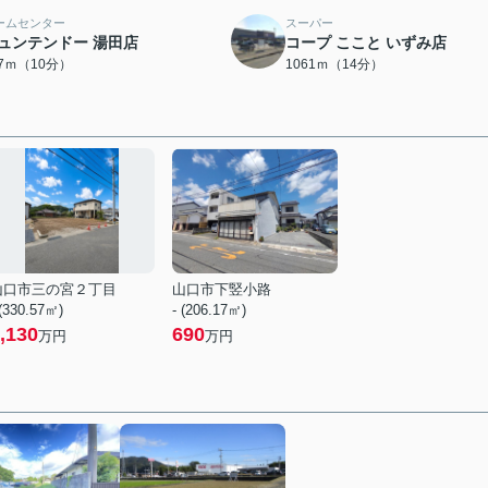
ームセンター
スーパー
ュンテンドー 湯田店
コープ ここと いずみ店
37ｍ（10分）
1061ｍ（14分）
山口市三の宮２丁目
山口市下竪小路
 (330.57㎡)
- (206.17㎡)
,130
690
万円
万円