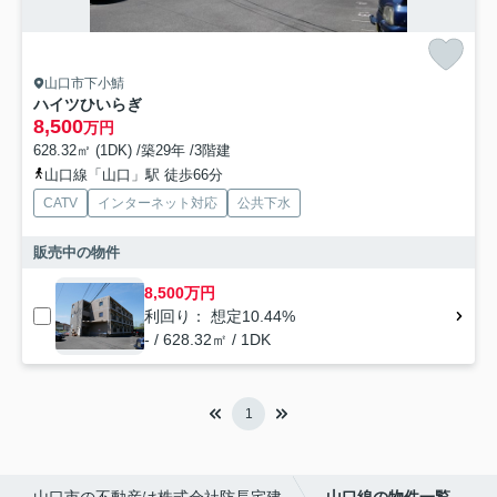
山口市下小鯖
ハイツひいらぎ
8,500
万円
628.32㎡ (1DK) /築29年 /3階建
山口線「山口」駅 徒歩66分
CATV
インターネット対応
公共下水
販売中の物件
8,500万円
利回り： 想定10.44%
- / 628.32㎡ / 1DK
1