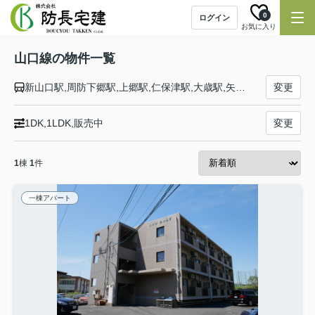
0
ログイン
お気に入り
山口線の物件一覧
新山口駅,周防下郷駅,上郷駅,仁保津駅,大歳駅,矢原駅,湯田温泉駅,山口駅,上山口駅,宮野駅,仁保駅,篠目駅,長門峡駅,渡川駅,三谷駅,名草駅,地福駅,鍋倉駅,徳佐駅,船平山駅,津和野駅,青野山駅,日原駅,青原駅,東青原駅,石見横田駅,本俣賀駅,益田駅
変更
1DK,1LDK,販売中
変更
1
棟
1
件
一棟アパート