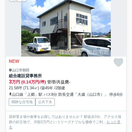
NEW
山口市朝田
総合建設貸事務所
3
万円 (0.14万円/坪)
管理/共益費-
21.58坪 (71.34㎡) /築45年 /2階建
山口線「上郷」駅 バス8分 防長交通「大歳（山口市）」 停歩6分
閑静な住宅地
公共下水
資材置き場や倉庫をお探しではありませんか？ 駅徒歩3分、アクセス抜
群の好立地で、月額3万円というリーズナブルな価格でご利...
もっと見
る