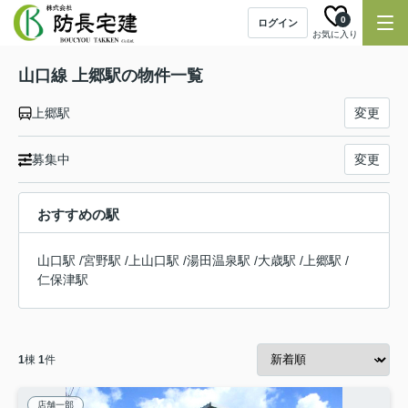
0
ログイン
お気に入り
山口線 上郷駅の物件一覧
上郷駅
変更
募集中
変更
おすすめの駅
山口駅
/
宮野駅
/
上山口駅
/
湯田温泉駅
/
大歳駅
/
上郷駅
/
仁保津駅
1
棟
1
件
店舗一部