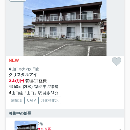
NEW
山口市大内矢田南
クリスタルアイ
3.5
万円
管理/共益費-
43.50㎡ (2DK) /築34年 /2階建
山口線「山口」駅 徒歩51分
駐輪場
CATV
浄化槽排水
募集中の部屋
2階
3.5万円