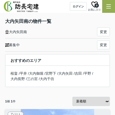
0
ログイン
お気に入り
大内矢田南の物件一覧
大内矢田南
変更
募集中
変更
おすすめのエリア
桜畠
/
平井
/
大内御堀
/
宮野下
/
大内矢田
/
吉田
/
平野
/
大内長野
/
三の宮
/
大内千坊
1
棟
1
件
アパート