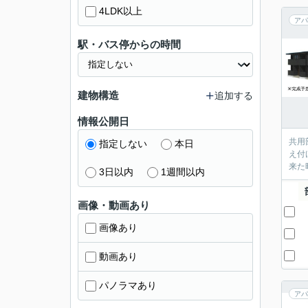
4LDK以上
アパ
駅・バス停からの時間
建物構造
追加する
情報公開日
共用
指定しない
本日
え付
来た
3日以内
1週間以内
画像・動画あり
画像あり
動画あり
パノラマあり
アパ