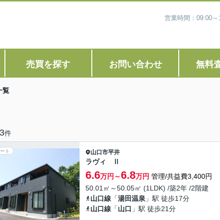
営業時間：09:00
売買を探す
お問い合わせ
無料
一覧
3
件
ート
山口市
平井
ラヴィ Ⅱ
6.6
6.8
万円～
万円
管理/共益費3,400円
50.01㎡～50.05㎡ (1LDK) /築2年 /2階建
山口線
「
湯田温泉
」駅 徒歩17分
山口線
「
山口
」駅 徒歩21分