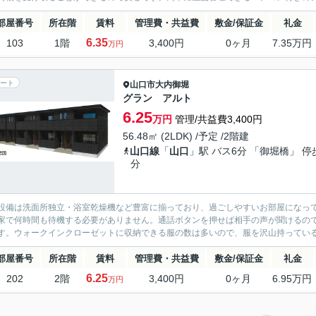
部屋番号
所在階
賃料
管理費・共益費
敷金/保証金
礼金
6.35
103
1階
3,400円
0ヶ月
7.35万円
万円
ート
山口市
大内御堀
グラン アルト
6.25
万円
管理/共益費3,400円
56.48㎡ (2LDK) /予定 /2階建
山口線
「
山口
」駅 バス6分 「御堀橋」 停
分
設備は洗面所独立・浴室乾燥機など豊富に揃っており、過ごしやすいお部屋になっ
家で何時間も待機する必要がありません。通話ボタンを押せば相手の声が聞けるの
す。ウォークインクローゼットに収納できる服の数は多いので、服を沢山持っている方
部屋番号
所在階
賃料
管理費・共益費
敷金/保証金
礼金
6.25
202
2階
3,400円
0ヶ月
6.95万円
万円