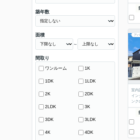
築年数
面積
アパ
～
間取り
ワンルーム
1K
1DK
1LDK
室内
2K
2DK
イン
ンク
2LDK
3K
3DK
3LDK
4K
4DK