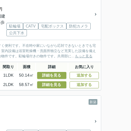
円
2階建
停歩
駐輪場
CATV
宅配ボックス
防犯カメラ
公共下水
すく便利です。不在時や家にいながら応対できないときでも宅
。室内設備は浴室乾燥機・洗面所独立など充実した設備を備え
物件です。駐輪場付きの物件です。共用部に...
もっと見る
間取り
面積
詳細
お気に入り
1LDK
50.14㎡
詳細を見る
追加する
2LDK
58.57㎡
詳細を見る
追加する
新築