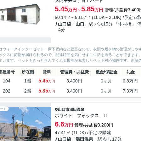
大内中央２丁目アパート
5.45
5.85
万円～
万円
管理/共益費3,400
50.14㎡～58.57㎡ (1LDK～2LDK) /予定 /
山口線
「
山口
」駅 バス15分 「中村橋」 
4分
はウォークインクロゼット・床下収納など豊富なので、衣類や履き物の整理がしや
ックスに荷物が届けられるので、配達時間を気にせずに生活を送ることができます
ています。ペットもきっと喜んでくれる機能が充実したペット対応物件です。新築の
部屋番号
所在階
賃料
管理費・共益費
敷金/保証金
礼金
5.45
104
1階
3,400円
0ヶ月
6.8万円
万円
5.85
202
2階
3,400円
0ヶ月
7.3万円
万円
ート
山口市
湯田温泉
ホワイト フォックス Ⅱ
6.6
万円
管理/共益費3,200円
47.41㎡ (1LDK) /予定 /2階建
山口線
「
湯田温泉
」駅 徒歩17分