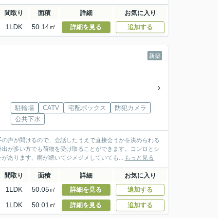
間取り
面積
詳細
お気に入り
1LDK
50.14㎡
詳細を見る
追加する
新築
駐輪場
CATV
宅配ボックス
防犯カメラ
公共下水
手の声が聞けるので、会話したうえで直接会うかを決められる
外出が多い方でも荷物を受け取ることができます。コンロとシ
があります。雨が続いてジメジメしていても...
もっと見る
間取り
面積
詳細
お気に入り
1LDK
50.05㎡
詳細を見る
追加する
1LDK
50.01㎡
詳細を見る
追加する