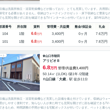
設備は洗面所独立・浴室乾燥機などが揃っており、とても充実しています。共用部
帰宅する必要がありません。収納はウォークインクロゼット・床下収納など豊富な
でも玄関を開けずに顔を確認できるTVインターホンが付いております。築5年以内と
部屋番号
所在階
賃料
管理費・共益費
敷金/保証金
礼金
6.6
104
1階
3,400円
0ヶ月
7.6万円
万円
6.8
101
1階
3,400円
0ヶ月
7.8万円
万円
ート
山口市
朝田
アリビオＢ
6.8
万円
管理/共益費3,400円
50.14㎡ (1LDK) /築1年 /2階建
山口線
「
大歳
」駅 徒歩11分
設備は洗面所独立・浴室乾燥機など充実した設備を備え付けています。収納はウォ
理がしやすく便利です。知らない人が来た時でも玄関を開けずに顔を確認できるTV
できるため、時間調整の手間が省ける宅配ボックスが付いています。ペットと暮らせ