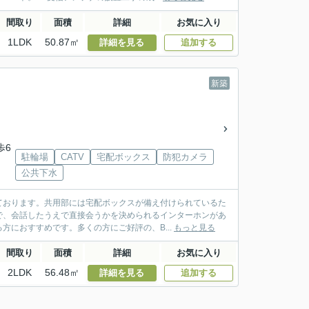
間取り
面積
詳細
お気に入り
1LDK
50.87㎡
詳細を見る
追加する
新築
歩6
駐輪場
CATV
宅配ボックス
防犯カメラ
公共下水
ております。共用部には宅配ボックスが備え付けられているた
で、会話したうえで直接会うかを決められるインターホンがあ
におすすめです。多くの方にご好評の、B...
もっと見る
間取り
面積
詳細
お気に入り
2LDK
56.48㎡
詳細を見る
追加する