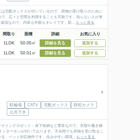
には宅配ボックスが付いているので、荷物の受け取りのために
ので、広々と空間を利用することも可能です。知らない人が来
築浅なので、内装も外観もキレイです。駐...
もっと見る
間取り
面積
詳細
お気に入り
1LDK
50.05㎡
詳細を見る
追加する
1LDK
50.01㎡
詳細を見る
追加する
駐輪場
CATV
宅配ボックス
防犯カメラ
公共下水
ークインクロゼット・床下収納など豊富なので、衣類や履き物
インターホンが付いております。不在時でも荷物を受け取るこ
る、ペット対応物件です。住みやすい環境...
もっと見る