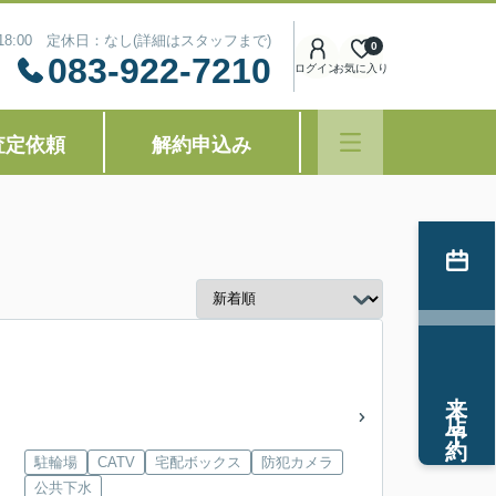
～18:00 定休日：なし(詳細はスタッフまで)
0
083-922-7210
ログイン
お気に入り
査定依頼
解約申込み
来店予約
駐輪場
CATV
宅配ボックス
防犯カメラ
公共下水