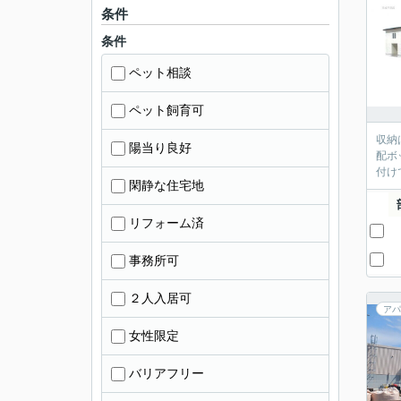
条件
条件
ペット相談
ペット飼育可
収納
陽当り良好
配ボ
付け
閑静な住宅地
リフォーム済
事務所可
２人入居可
アパ
女性限定
バリアフリー