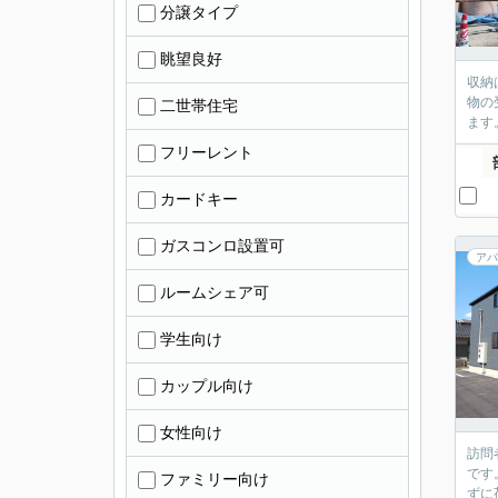
分譲タイプ
眺望良好
収納
物の
二世帯住宅
ます
フリーレント
カードキー
ガスコンロ設置可
アパ
ルームシェア可
学生向け
カップル向け
女性向け
訪問
です
ファミリー向け
ずに