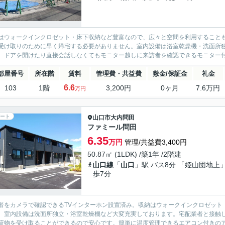
はウォークインクロゼット・床下収納など豊富なので、広々と空間を利用すること
受け取りのために早く帰宅する必要がありません。室内設備は浴室乾燥機・洗面所
。ドアを開けたり直接会話しなくてもモニター越しに来訪者を確認できるモニター付き
部屋番号
所在階
賃料
管理費・共益費
敷金/保証金
礼金
6.6
103
1階
3,200円
0ヶ月
7.6万円
万円
ート
山口市
大内問田
ファミール問田
6.35
万円
管理/共益費3,400円
50.87㎡ (1LDK) /築1年 /2階建
山口線
「
山口
」駅 バス8分 「姫山団地上」
歩7分
者をカメラで確認できるTVインターホン設置済み。収納はウォークインクロゼット
。室内設備は洗面所独立・浴室乾燥機など大変充実しております。宅配業者と接触
荷物を受け取ることができるので安心です。簡単に温度管理できるエアコン付きのアパ