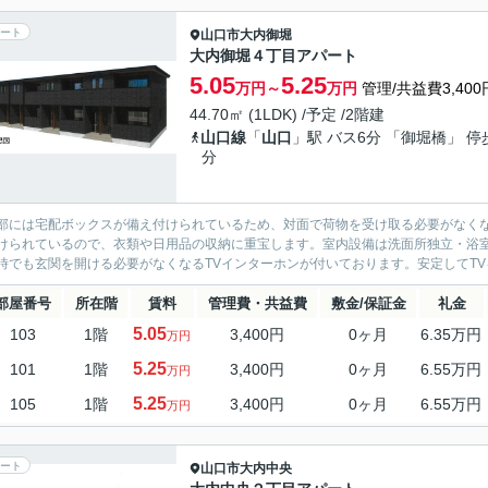
ート
山口市
大内御堀
大内御堀４丁目アパート
5.05
5.25
万円～
万円
管理/共益費3,400
44.70㎡ (1LDK) /予定 /2階建
山口線
「
山口
」駅 バス6分 「御堀橋」 停
分
部には宅配ボックスが備え付けられているため、対面で荷物を受け取る必要がなく
けられているので、衣類や日用品の収納に重宝します。室内設備は洗面所独立・浴
時でも玄関を開ける必要がなくなるTVインターホンが付いております。安定してTVを視
部屋番号
所在階
賃料
管理費・共益費
敷金/保証金
礼金
5.05
103
1階
3,400円
0ヶ月
6.35万円
万円
5.25
101
1階
3,400円
0ヶ月
6.55万円
万円
5.25
105
1階
3,400円
0ヶ月
6.55万円
万円
ート
山口市
大内中央