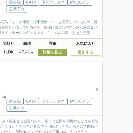
駐輪場
CATV
宅配ボックス
防犯カメラ
公共下水
も可能です。共用部には宅配ボックスを設置しているため、荷
独立などが揃っているので、快適に過ごしやすいお部屋になり
インターホンがあります。こちらは1LD...
もっと見る
間取り
面積
詳細
お気に入り
1LDK
47.41㎡
詳細を見る
追加する
 停
駐輪場
CATV
宅配ボックス
防犯カメラ
公共下水
・床下収納など豊富なので、広々と空間を利用することも可能
したくないと思っている人でも宅配ボックスがあるので接触せ
ート。BS受信アンテナの設置工事の成...
もっと見る