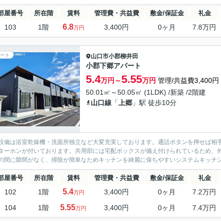
部屋番号
所在階
賃料
管理費・共益費
敷金/保証金
礼金
6.8
103
1階
3,400円
0ヶ月
7.8万円
万円
ート
山口市
小郡柳井田
小郡下郷アパート
5.4
5.55
万円～
万円
管理/共益費3,400円
50.01㎡～50.05㎡ (1LDK) /新築 /2階建
山口線
「
上郷
」駅 徒歩10分
設備は浴室乾燥機・洗面所独立など大変充実しております。通話ボタンを押せば相
ターホンが付いております。共用部には宅配ボックスが備え付けられているため、
の間に隙間がなく、掃除が簡単なためキッチンを綺麗に保ちやすいシステムキッチン
部屋番号
所在階
賃料
管理費・共益費
敷金/保証金
礼金
5.4
102
1階
3,400円
0ヶ月
7.2万円
万円
5.55
104
1階
3,400円
0ヶ月
7.4万円
万円