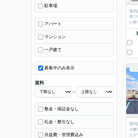
駐車場
室内
早く
た時
アパート
マンション
一戸建て
募集中のみ表示
アパ
賃料
～
敷金・保証金なし
礼金・敷引なし
室内
の整
共益費・管理費込み
とが