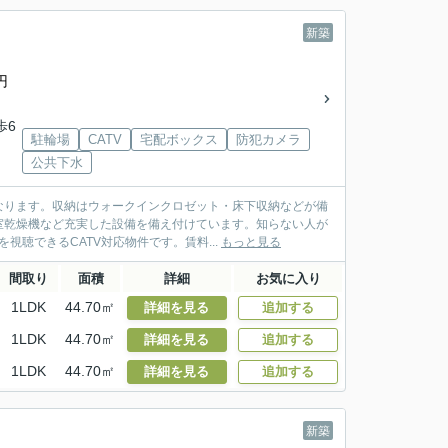
新築
円
歩6
駐輪場
CATV
宅配ボックス
防犯カメラ
公共下水
なります。収納はウォークインクロゼット・床下収納などが備
室乾燥機など充実した設備を備え付けています。知らない人が
聴できるCATV対応物件です。賃料...
もっと見る
間取り
面積
詳細
お気に入り
1LDK
44.70㎡
詳細を見る
追加する
1LDK
44.70㎡
詳細を見る
追加する
1LDK
44.70㎡
詳細を見る
追加する
新築