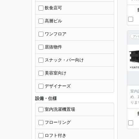
飲食店可
高層ビル
ワンフロア
アパ
居抜物件
スナック・バー向け
美容室向け
デザイナーズ
室内
め、
設備・仕様
りま
室内洗濯機置場
フローリング
ロフト付き