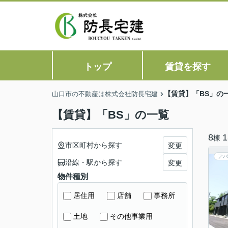
トップ
賃貸を探す
【賃貸】「BS」の
山口市の不動産は株式会社防長宅建
【賃貸】「BS」の一覧
8
1
棟
市区町村から探す
変更
アパ
沿線・駅から探す
変更
物件種別
居住用
店舗
事務所
土地
その他事業用