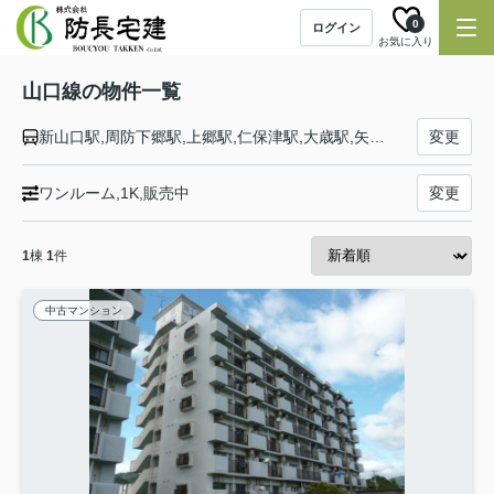
0
ログイン
お気に入り
山口線の物件一覧
新山口駅,周防下郷駅,上郷駅,仁保津駅,大歳駅,矢原駅,湯田温泉駅,山口駅,上山口駅,宮野駅,仁保駅,篠目駅,長門峡駅,渡川駅,三谷駅,名草駅,地福駅,鍋倉駅,徳佐駅,船平山駅,津和野駅,青野山駅,日原駅,青原駅,東青原駅,石見横田駅,本俣賀駅,益田駅
変更
ワンルーム,1K,販売中
変更
1
棟
1
件
中古マンション