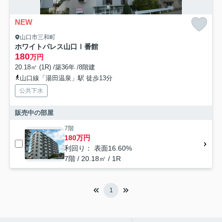
NEW
山口市三和町
ホワイトパレス山口Ⅰ番館
180
万円
20.18㎡ (1R) /築36年 /8階建
山口線「湯田温泉」駅 徒歩13分
公共下水
販売中の部屋
7階
180万円
利回り： 表面16.60%
7階 / 20.18㎡ / 1R
1