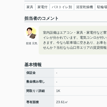
家具
家電付
バストイレ別
浴室乾燥機
駐輪
担当者のコメント
室内設備はエアコン・家具・家電付など豊
イレが分かれています。電気コンロが付い
きます。今なら駐車場に空きあり、お車を
舘道 元気
せんか？当社なら山口市エリアの賃貸情報が満
基本情報
-
保証金
敷金積み増し
-
1K
間取り / 詳細
23.61㎡
専有面積