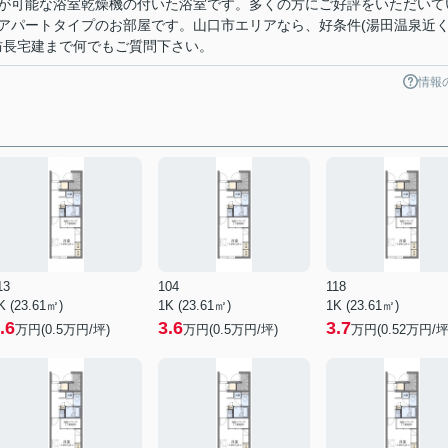
が可能な浴室乾燥機の付いた浴室です。多くの方にご好評をいただいて
アパートタイプのお部屋です。山口市エリアなら、好条件(湯田温泉近く
り 防長宅建まで何でもご質問下さい。
情報
13
104
118
K (23.61㎡)
1K (23.61㎡)
1K (23.61㎡)
.6
3.6
3.7
万円(
0.5
万円/坪)
万円(
0.5
万円/坪)
万円(
0.52
万円/坪