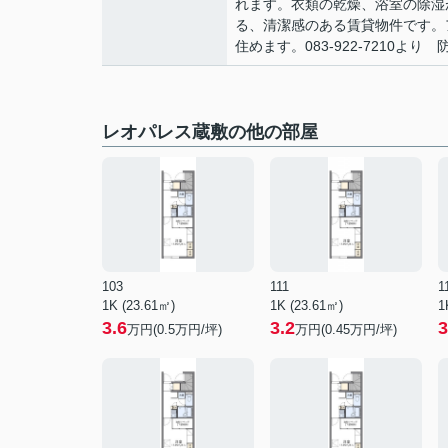
れます。衣類の乾燥、浴室の除湿
る、清潔感のある賃貸物件です。
住めます。083-922-7210よ
レオパレス蔵敷の他の部屋
103
111
1
1K (23.61㎡)
1K (23.61㎡)
1
3.6
3.2
3
万円(
0.5
万円/坪)
万円(
0.45
万円/坪)