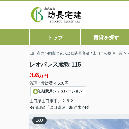
トップ
賃貸を探す
山口市の不動産は株式会社防長宅建
山口市の物件一覧
レオパレス蔵敷 115
3.6
万円
管理 / 共益費 4,500円
初期費用シミュレーション
山口県
山口市
平井
２５２
山口線「湯田温泉」駅徒歩24分
1
/
30