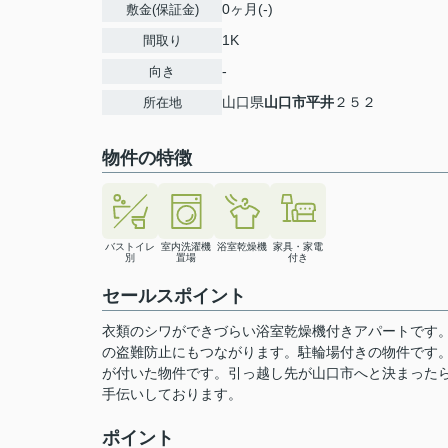
0ヶ月(-)
敷金(保証金)
1K
間取り
-
向き
山口県
山口市
平井
２５２
所在地
物件の特徴
バストイレ
室内洗濯機
浴室乾燥機
家具・家電
別
置場
付き
セールスポイント
衣類のシワができづらい浴室乾燥機付きアパートです
の盗難防止にもつながります。駐輪場付きの物件です。
が付いた物件です。引っ越し先が山口市へと決まった
手伝いしております。
ポイント