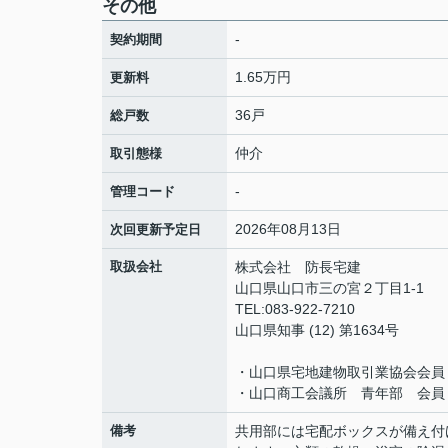
その他
-
契約期間
1.65万円
更新料
36戸
総戸数
仲介
取引態様
-
管理コード
2026年08月13日
次回更新予定日
取扱会社
株式会社 防長宅建
山口県山口市三の宮２丁目1-1
TEL:083-922-7210
山口県知事 (12) 第1634号
・山口県宅地建物取引業協会会員
・山口商工会議所 青年部 会員
備考
共用部には宅配ボックスが備え付