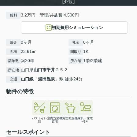
【外観】
3.2万円 管理/共益費 4,500円
賃料
初期費用シミュレーション
0ヶ月
0ヶ月
敷金
礼金
23.61㎡
1K
面積
間取り
築20年
1階/2階建
築年数
所在階
山口県
山口市
平井
２５２
所在地
山口線
「
湯田温泉
」駅 徒歩24分
交通
物件の特徴
バストイレ
室内洗濯機
浴室乾燥機
家具・家電
別
置場
付き
セールスポイント