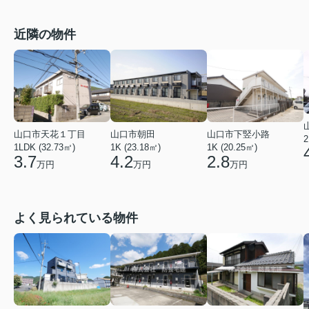
近隣の物件
山口市天花１丁目
山口市朝田
山口市下竪小路
2
1LDK (32.73㎡)
1K (23.18㎡)
1K (20.25㎡)
3.7
4.2
2.8
万円
万円
万円
よく見られている物件