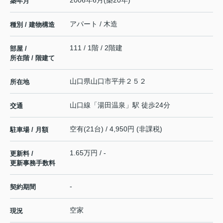
2006年6月(築20年)
築年月
アパート / 木造
種別 / 建物構造
111 / 1階 / 2階建
部屋 /
所在階 / 階建て
山口県
山口市
平井
２５２
所在地
山口線
「
湯田温泉
」駅 徒歩24分
交通
空有(21台) / 4,950円 (非課税)
駐車場 / 月額
1.65万円 / -
更新料 /
更新事務手数料
-
契約期間
空家
現況