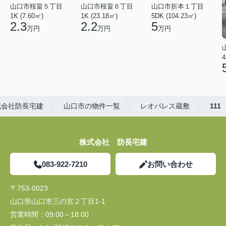
山口市桜畠５丁目
山口市桜畠６丁目
山口市折本１丁目
1K (7.60㎡)
1K (23.18㎡)
5DK (104.23㎡)
2.3
2.2
5
万円
万円
万円
4
式会社防長宅建
山口市の物件一覧
レオパレス蔵敷
111
株式会社 防長宅建
083-922-7210
お問い合わせ
〒753-0023
山口県山口市三の宮２丁目1-1
営業時間：
09:00～18:00