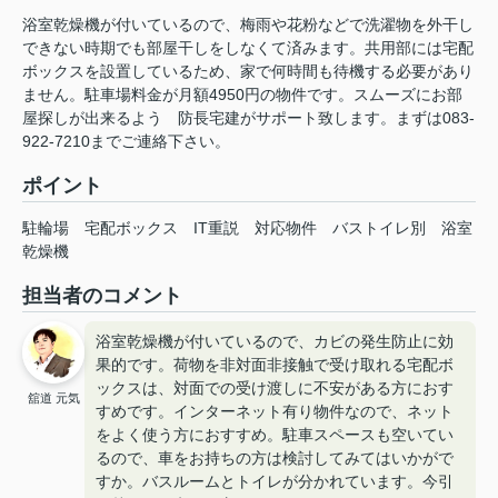
浴室乾燥機が付いているので、梅雨や花粉などで洗濯物を外干し
できない時期でも部屋干しをしなくて済みます。共用部には宅配
ボックスを設置しているため、家で何時間も待機する必要があり
ません。駐車場料金が月額4950円の物件です。スムーズにお部
屋探しが出来るよう 防長宅建がサポート致します。まずは083-
922-7210までご連絡下さい。
ポイント
駐輪場
宅配ボックス
IT重説
対応物件
バストイレ別
浴室
乾燥機
担当者のコメント
浴室乾燥機が付いているので、カビの発生防止に効
果的です。荷物を非対面非接触で受け取れる宅配ボ
ックスは、対面での受け渡しに不安がある方におす
舘道 元気
すめです。インターネット有り物件なので、ネット
をよく使う方におすすめ。駐車スペースも空いてい
るので、車をお持ちの方は検討してみてはいかがで
すか。バスルームとトイレが分かれています。今引