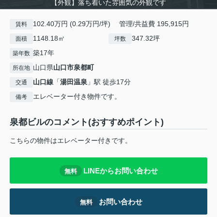
【外観】落ち着いた雰囲気の外観です
102.40万円 (0.29万円/坪) 管理/共益費 195,915円
賃料
1148.18㎡
347.32坪
面積
坪数
築17年
築年数
山口県
山口市
泉都町
所在地
山口線
「
湯田温泉
」駅 徒歩17分
交通
エレベーター付き物件です。
備考
泉都ビルのコメント(おすすめポイント)
こちらの物件はエレベーター付きです。
LINEからお問い合わせ
無料
お問い合わせ
無料