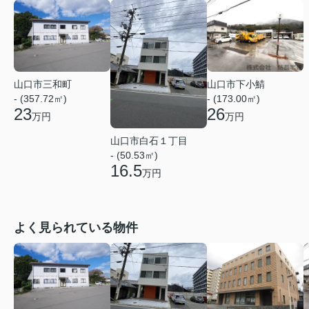
山口市下小鯖
山口市三和町
- (173.00㎡)
- (357.72㎡)
26
23
万円
万円
山口市白石１丁目
- (50.53㎡)
16.5
万円
よく見られている物件