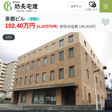
0
ログイン
お気に入り
泉都ビル
空室1
102.40万円
(0.29万円/坪)
管理/共益費 195,915円
1
/
14