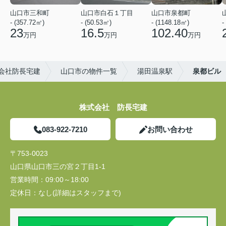
山口市三和町
山口市白石１丁目
山口市泉都町
- (357.72㎡)
- (50.53㎡)
- (1148.18㎡)
-
23
16.5
102.40
万円
万円
万円
会社防長宅建
山口市の物件一覧
湯田温泉駅
泉都ビル
株式会社 防長宅建
083-922-7210
お問い合わせ
〒753-0023
山口県山口市三の宮２丁目1-1
営業時間：
09:00～18:00
定休日：
なし(詳細はスタッフまで)