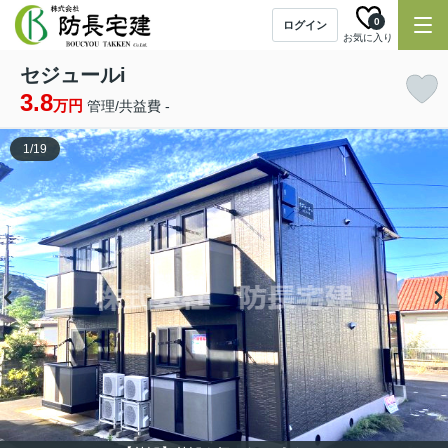
0
ログイン
お気に入り
セジュールi
3.8
万円
管理/共益費 -
1
/
19