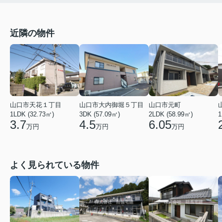
近隣の物件
山口市天花１丁目
山口市大内御堀５丁目
山口市元町
1LDK (32.73㎡)
3DK (57.09㎡)
2LDK (58.99㎡)
1
3.7
4.5
6.05
万円
万円
万円
よく見られている物件