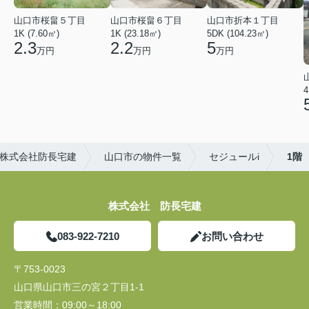
山口市桜畠５丁目
山口市桜畠６丁目
山口市折本１丁目
1K (7.60㎡)
1K (23.18㎡)
5DK (104.23㎡)
2.3
2.2
5
万円
万円
万円
4
株式会社防長宅建
山口市の物件一覧
セジュールi
1階
株式会社 防長宅建
083-922-7210
お問い合わせ
〒753-0023
山口県山口市三の宮２丁目1-1
営業時間：
09:00～18:00