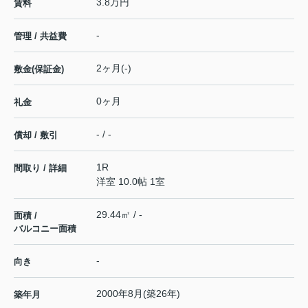
3.8万円
賃料
-
管理 / 共益費
2ヶ月(-)
敷金(保証金)
0ヶ月
礼金
- / -
償却 / 敷引
1R
間取り / 詳細
洋室 10.0帖 1室
29.44㎡ / -
面積 /
バルコニー面積
-
向き
2000年8月(築26年)
築年月