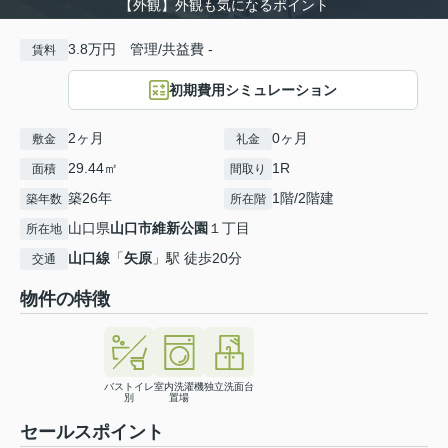
【外観】外観も気になるポイント
3.8万円 管理/共益費 -
賃料
初期費用シミュレーション
2ヶ月
0ヶ月
敷金
礼金
29.44㎡
1R
面積
間取り
築26年
1階/2階建
築年数
所在階
山口県
山口市
維新公園
１丁目
所在地
山口線
「
矢原
」駅 徒歩20分
交通
物件の特徴
バストイレ
室内洗濯機
独立洗面台
別
置場
セールスポイント