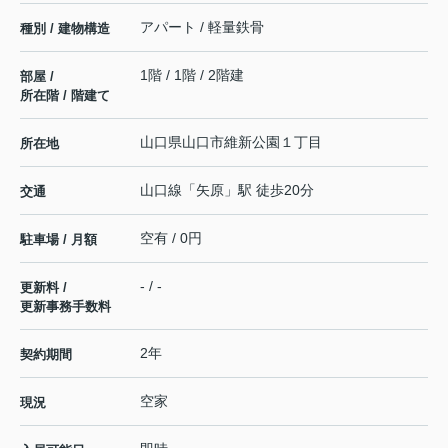
アパート / 軽量鉄骨
種別 / 建物構造
1階 / 1階 / 2階建
部屋 /
所在階 / 階建て
山口県
山口市
維新公園
１丁目
所在地
山口線
「
矢原
」駅 徒歩20分
交通
空有 / 0円
駐車場 / 月額
- / -
更新料 /
更新事務手数料
2年
契約期間
空家
現況