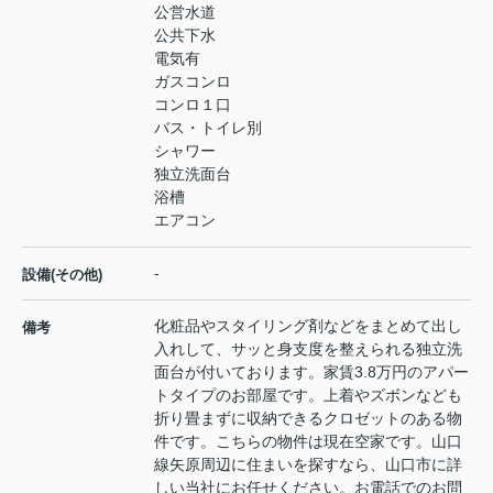
公営水道
公共下水
電気有
ガスコンロ
コンロ１口
バス・トイレ別
シャワー
独立洗面台
浴槽
エアコン
-
設備(その他)
化粧品やスタイリング剤などをまとめて出し
備考
入れして、サッと身支度を整えられる独立洗
面台が付いております。家賃3.8万円のアパー
トタイプのお部屋です。上着やズボンなども
折り畳まずに収納できるクロゼットのある物
件です。こちらの物件は現在空家です。山口
線矢原周辺に住まいを探すなら、山口市に詳
しい当社にお任せください。お電話でのお問