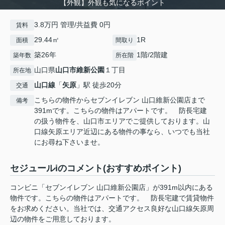
【外観】外観も気になるポイント
3.8万円 管理/共益費 0円
賃料
29.44㎡
1R
面積
間取り
築26年
1階/2階建
築年数
所在階
山口県
山口市
維新公園
１丁目
所在地
山口線
「
矢原
」駅 徒歩20分
交通
こちらの物件からセブンイレブン 山口維新公園店まで
備考
391mです。こちらの物件はアパートです。 防長宅建
の扱う物件を、山口市エリアでご提供しております。山
口線矢原エリア近辺にある物件の事なら、いつでも当社
にお尋ね下さいませ。
セジュールiのコメント(おすすめポイント)
コンビニ「セブンイレブン 山口維新公園店」が391m以内にある
物件です。こちらの物件はアパートです。 防長宅建で賃貸物件
をお求めください。当社では、交通アクセス良好な山口線矢原周
辺の物件をご用意しております。