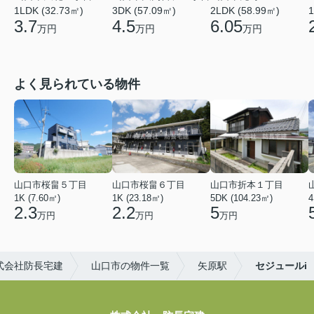
1LDK (32.73㎡)
3DK (57.09㎡)
2LDK (58.99㎡)
1
3.7
4.5
6.05
万円
万円
万円
よく見られている物件
山口市桜畠５丁目
山口市桜畠６丁目
山口市折本１丁目
1K (7.60㎡)
1K (23.18㎡)
5DK (104.23㎡)
4
2.3
2.2
5
万円
万円
万円
式会社防長宅建
山口市の物件一覧
矢原駅
セジュールi