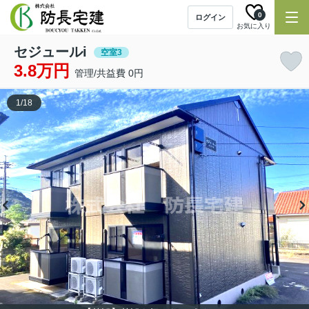
0
ログイン
お気に入り
セジュールi
空室3
3.8万円
管理/共益費 0円
1
/
18