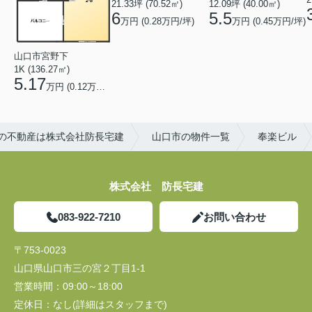
21.33坪 (70.52㎡)
12.09坪 (40.00㎡)
6
5.5
万円 (0.28万円/坪)
万円 (0.45万円/坪)
山口市宮野下
1K (136.27㎡)
5.17
万円 (0.12万円/坪)
の不動産は株式会社防長宅建
山口市の物件一覧
奉楽ビル
株式会社 防長宅建
083-922-7210
お問い合わせ
〒753-0023
山口県山口市三の宮２丁目1-1
営業時間：
09:00～18:00
定休日：
なし(詳細はスタッフまで)