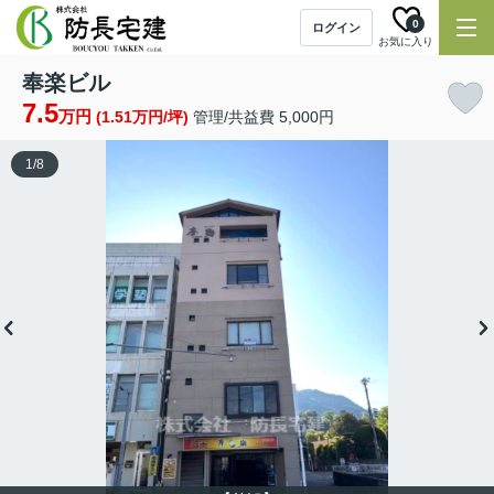
0
ログイン
お気に入り
奉楽ビル
7.5
万円
(1.51万円/坪)
管理/共益費 5,000円
1
/
8