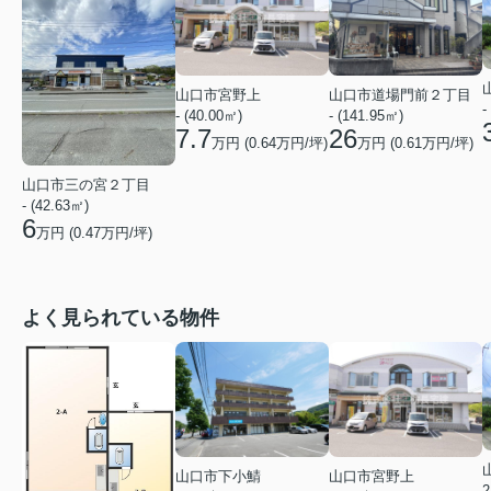
山口市宮野上
山口市道場門前２丁目
-
- (40.00㎡)
- (141.95㎡)
7.7
26
万円 (
0.64
万円/坪)
万円 (
0.61
万円/坪)
山口市三の宮２丁目
- (42.63㎡)
6
万円 (
0.47
万円/坪)
よく見られている物件
山口市下小鯖
山口市宮野上
2