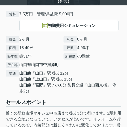
【外観】
7.5万円 管理/共益費 5,000円
賃料
初期費用シミュレーション
2ヶ月
0ヶ月
敷金
礼金
16.40㎡
4.96坪
面積
坪数
築31年
-/3階建
築年数
所在階
山口県
山口市
中河原町
所在地
山口線
「
山口
」駅 徒歩12分
交通
山口線
「
上山口
」駅 徒歩15分
山口線
「
宮野
」駅 バス6分 防長交通「山口西京橋」 停
歩2分
セールスポイント
近くの新鮮市場マルシェ中市店まで徒歩3分で行けます。2駅利用
できる立地となっていて、アクセスが良いです。リフォームを行
っているので、内装部分は新しくきれいに変化しております。賃