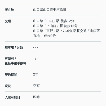
山口県
山口市
中河原町
所在地
山口線
「
山口
」駅 徒歩12分
交通
山口線
「
上山口
」駅 徒歩15分
山口線
「
宮野
」駅 バス6分 防長交通「山口西
京橋」 停歩2分
- / -
駐車場 / 月額
- / -
更新料 /
更新事務手数料
2年
契約期間
空家
現況
即時
入居可能日