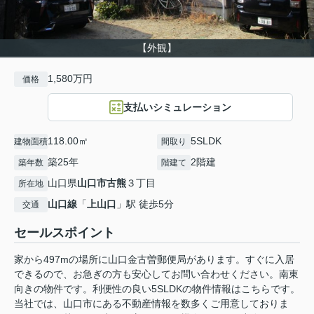
【外観】
1,580万円
価格
支払いシミュレーション
118.00㎡
5SLDK
建物面積
間取り
築25年
2階建
築年数
階建て
山口県
山口市
古熊
３丁目
所在地
山口線
「
上山口
」駅 徒歩5分
交通
セールスポイント
家から497mの場所に山口金古曽郵便局があります。すぐに入居
できるので、お急ぎの方も安心してお問い合わせください。南東
向きの物件です。利便性の良い5SLDKの物件情報はこちらです。
当社では、山口市にある不動産情報を数多くご用意しておりま