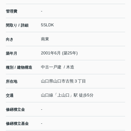
-
管理費
5SLDK
間取り / 詳細
南東
向き
2001年6月 (築25年)
築年月
中古一戸建 / 木造
種別 / 建物構造
山口県
山口市
古熊
３丁目
所在地
山口線
「
上山口
」駅 徒歩5分
交通
-
修繕積立金
-
修繕積立基金