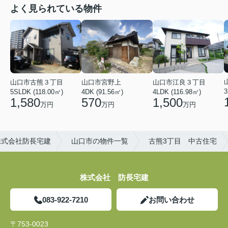
よく見られている物件
山口市古熊３丁目
山口市宮野上
山口市江良３丁目
3
5SLDK (118.00㎡)
4DK (91.56㎡)
4LDK (116.98㎡)
1,580
570
1,500
万円
万円
万円
株式会社防長宅建
山口市の物件一覧
古熊3丁目 中古住宅
株式会社 防長宅建
083-922-7210
お問い合わせ
〒753-0023