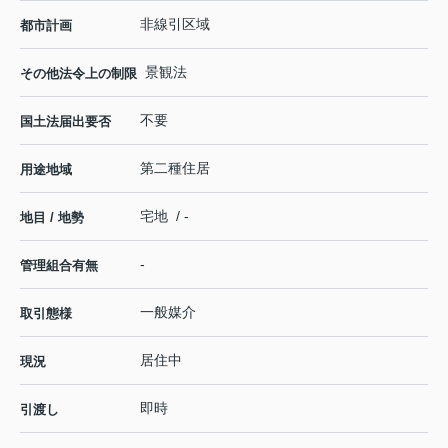
非線引区域
都市計画
景観法
その他法令上の制限
不要
国土法届出要否
第二種住居
用途地域
宅地 / -
地目 / 地勢
-
管理組合有無
一般媒介
取引態様
居住中
現況
即時
引渡し