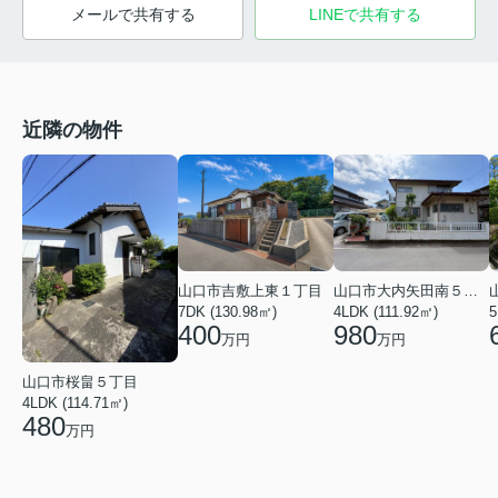
メールで共有する
LINEで共有する
近隣の物件
山口市吉敷上東１丁目
山口市大内矢田南５丁目
7DK (130.98㎡)
5
4LDK (111.92㎡)
400
980
万円
万円
山口市桜畠５丁目
4LDK (114.71㎡)
480
万円