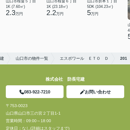
山口市桜畠５丁目
山口市桜畠６丁目
山口市折本１丁目
1K (7.60㎡)
1K (23.18㎡)
5DK (104.23㎡)
2.3
2.2
5
万円
万円
万円
4
建
山口市の物件一覧
エスポワール ＥＴＯ Ｄ
201
株式会社 防長宅建
083-922-7210
お問い合わせ
〒753-0023
山口県山口市三の宮２丁目1-1
営業時間：
09:00～18:00
定休日：
なし(詳細はスタッフまで)