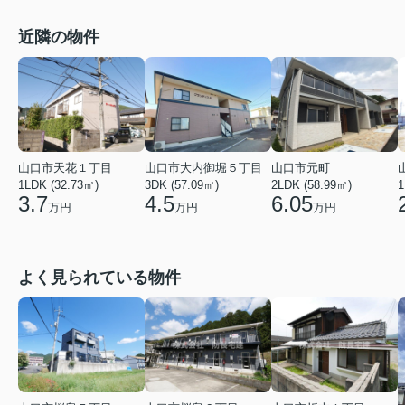
近隣の物件
山口市天花１丁目
山口市大内御堀５丁目
山口市元町
1LDK (32.73㎡)
3DK (57.09㎡)
2LDK (58.99㎡)
1
3.7
4.5
6.05
万円
万円
万円
よく見られている物件