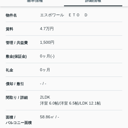
基本情報
詳細情報
エスポワール ＥＴＯ Ｄ
物件名
4.7万円
賃料
1,500円
管理 / 共益費
0ヶ月(-)
敷金(保証金)
0ヶ月
礼金
- / -
償却 / 敷引
2LDK
間取り / 詳細
洋室 6.0帖
/
洋室 6.5帖
/
LDK 12.1帖
58.86㎡ / -
面積 /
バルコニー面積