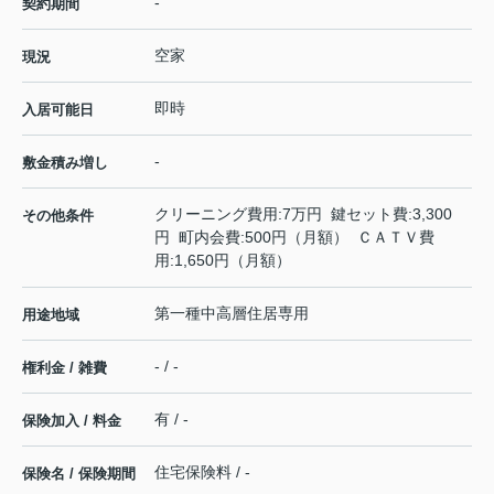
-
契約期間
空家
現況
即時
入居可能日
-
敷金積み増し
クリーニング費用:7万円 鍵セット費:3,300
その他条件
円 町内会費:500円（月額） ＣＡＴＶ費
用:1,650円（月額）
第一種中高層住居専用
用途地域
- / -
権利金 / 雑費
有 / -
保険加入 / 料金
住宅保険料 / -
保険名 / 保険期間