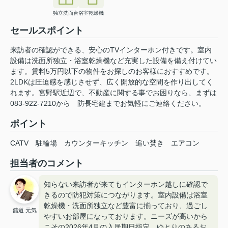
独立洗面台
浴室乾燥機
セールスポイント
来訪者の確認ができる、安心のTVインターホン付きです。室内
設備は洗面所独立・浴室乾燥機など充実した設備を備え付けてい
ます。賃料5万円以下の物件をお探しのお客様におすすめです。
2LDKは圧迫感を感じさせず、広く開放的な空間を作り出してく
れます。宮野駅近辺で、不動産に関する事でお困りなら、まずは
083-922-7210から 防長宅建までお気軽にご連絡ください。
ポイント
CATV
駐輪場
カウンターキッチン
追い焚き
エアコン
担当者のコメント
知らない来訪者が来てもインターホン越しに確認で
きるので防犯対策につながります。室内設備は浴室
乾燥機・洗面所独立など豊富に揃っており、過ごし
舘道 元気
やすいお部屋になっております。ニーズが高いから
こその2026年4月の入居期日指定。ゆとりのあるお