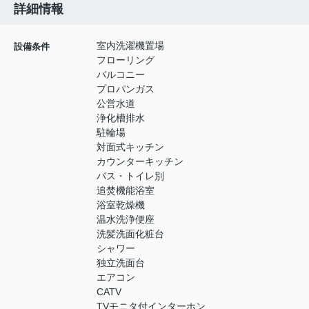
詳細情報
室内洗濯機置場
設備条件
フローリング
バルコニー
プロパンガス
公営水道
浄化槽排水
駐輪場
対面式キッチン
カウンターキッチン
バス・トイレ別
追焚機能浴室
浴室乾燥機
温水洗浄便座
洗髪洗面化粧台
シャワー
独立洗面台
エアコン
CATV
TVモニタ付インターホン