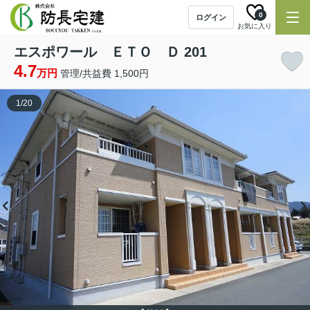
0
ログイン
お気に入り
エスポワール ＥＴＯ Ｄ 201
4.7
万円
管理/共益費 1,500円
1
/
20