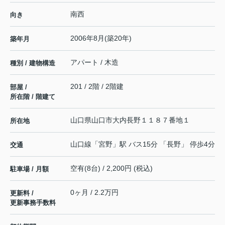
南西
向き
2006年8月(築20年)
築年月
アパート / 木造
種別 / 建物構造
201 / 2階 / 2階建
部屋 /
所在階 / 階建て
山口県
山口市
大内長野
１１８７番地１
所在地
山口線
「
宮野
」駅 バス15分 「長野」 停歩4分
交通
空有(8台) / 2,200円 (税込)
駐車場 / 月額
0ヶ月 / 2.2万円
更新料 /
更新事務手数料