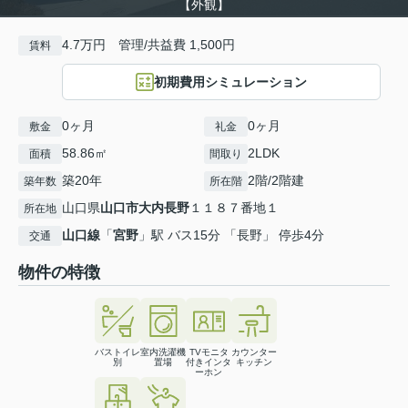
【外観】
4.7万円 管理/共益費 1,500円
賃料
初期費用シミュレーション
0ヶ月
0ヶ月
敷金
礼金
58.86㎡
2LDK
面積
間取り
築20年
2階/2階建
築年数
所在階
山口県
山口市
大内長野
１１８７番地１
所在地
山口線
「
宮野
」駅 バス15分 「長野」 停歩4分
交通
物件の特徴
バストイレ
室内洗濯機
TVモニタ
カウンター
別
置場
付きインタ
キッチン
ーホン