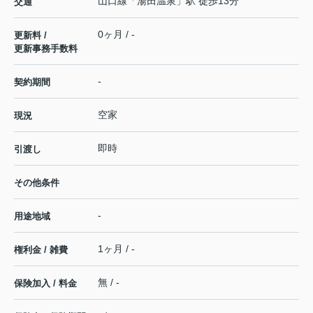
山口線
「
湯田温泉
」駅 徒歩13分
交通
0ヶ月 / -
更新料 /
更新事務手数料
-
契約期間
空家
現況
即時
引渡し
その他条件
-
用途地域
1ヶ月 / -
権利金 / 雑費
無 / -
保険加入 / 料金