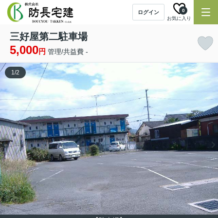
0
ログイン
お気に入り
三好屋第二駐車場
5,000
円
管理/共益費 -
1
/
2