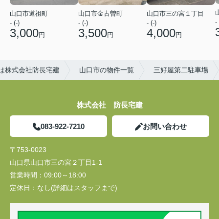
山口市道祖町
山口市金古曽町
山口市三の宮１丁目
- 
- (-)
- (-)
- (-)
3,000
3,500
4,000
円
円
円
は株式会社防長宅建
山口市の物件一覧
三好屋第二駐車場
株式会社 防長宅建
083-922-7210
お問い合わせ
〒753-0023
山口県山口市三の宮２丁目1-1
営業時間：
09:00～18:00
定休日：
なし(詳細はスタッフまで)