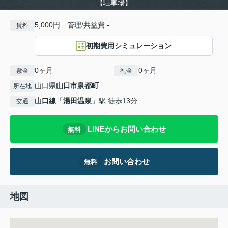
【駐車場】
5,000円 管理/共益費 -
賃料
初期費用シミュレーション
0ヶ月
0ヶ月
敷金
礼金
山口県
山口市
泉都町
所在地
山口線
「
湯田温泉
」駅 徒歩13分
交通
LINEからお問い合わせ
無料
お問い合わせ
無料
地図