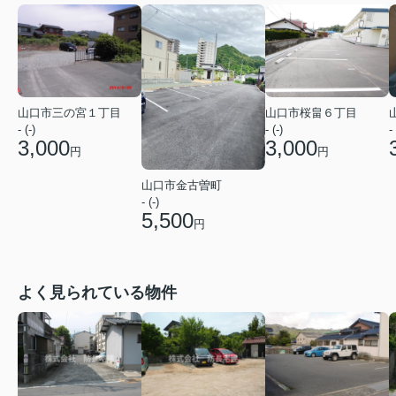
山口市三の宮１丁目
山口市桜畠６丁目
- (-)
- (-)
- 
3,000
3,000
円
円
山口市金古曽町
- (-)
5,500
円
よく見られている物件