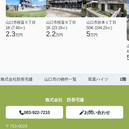
山口市桜畠５丁目
山口市桜畠６丁目
山口市折本１丁目
1K (7.60㎡)
1K (23.18㎡)
5DK (104.23㎡)
2.3
2.2
5
万円
万円
万円
4
は株式会社防長宅建
山口市の物件一覧
双葉ハイツ
1階
株式会社 防長宅建
083-922-7210
お問い合わせ
〒753-0023