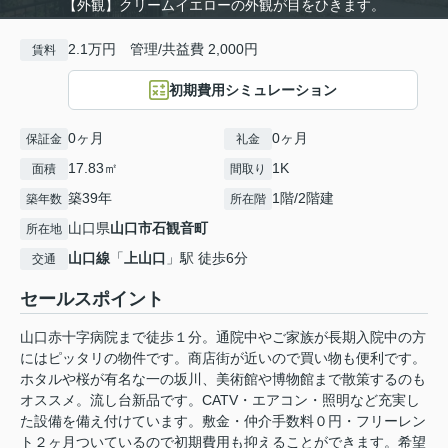
【外観】クリームイエローの外観が目をひきます。
2.1万円 管理/共益費 2,000円
賃料
初期費用シミュレーション
0ヶ月
0ヶ月
保証金
礼金
17.83㎡
1K
面積
間取り
築39年
1階/2階建
築年数
所在階
山口県
山口市
石観音町
所在地
山口線
「
上山口
」駅 徒歩6分
交通
セールスポイント
山口赤十字病院まで徒歩１分。通院中やご家族が長期入院中の方
にはピッタリの物件です。商店街が近いので買い物も便利です。
ホタルや桜が有名な一の坂川、美術館や博物館まで散策するのも
オススメ。流し台新品です。CATV・エアコン・照明など充実し
た設備を備え付けています。敷金・仲介手数料０円・フリーレン
ト２ヶ月ついているので初期費用も抑えることができます。希望