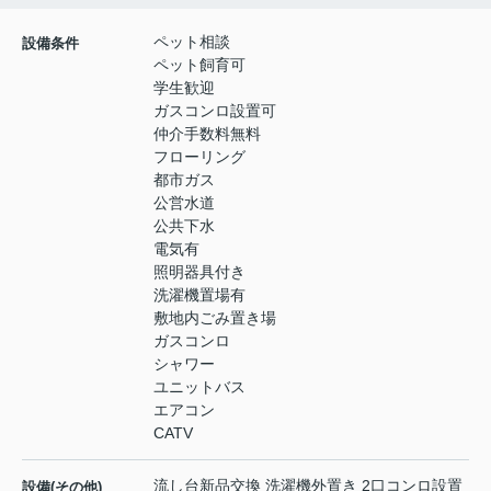
ペット相談
設備条件
ペット飼育可
学生歓迎
ガスコンロ設置可
仲介手数料無料
フローリング
都市ガス
公営水道
公共下水
電気有
照明器具付き
洗濯機置場有
敷地内ごみ置き場
ガスコンロ
シャワー
ユニットバス
エアコン
CATV
流し台新品交換 洗濯機外置き 2口コンロ設置
設備(その他)