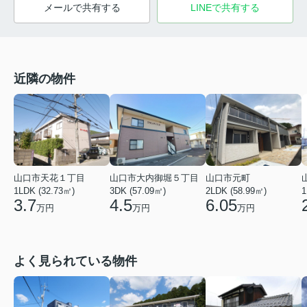
メールで共有する
LINEで共有する
近隣の物件
山口市天花１丁目
山口市大内御堀５丁目
山口市元町
1LDK (32.73㎡)
3DK (57.09㎡)
2LDK (58.99㎡)
1
3.7
4.5
6.05
万円
万円
万円
よく見られている物件