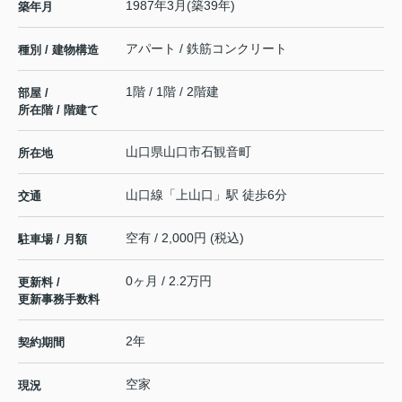
1987年3月(築39年)
築年月
アパート / 鉄筋コンクリート
種別 / 建物構造
1階 / 1階 / 2階建
部屋 /
所在階 / 階建て
山口県
山口市
石観音町
所在地
山口線
「
上山口
」駅 徒歩6分
交通
空有 / 2,000円 (税込)
駐車場 / 月額
0ヶ月 / 2.2万円
更新料 /
更新事務手数料
2年
契約期間
空家
現況