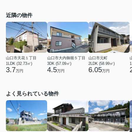
近隣の物件
山口市天花１丁目
山口市大内御堀５丁目
山口市元町
1LDK (32.73㎡)
3DK (57.09㎡)
2LDK (58.99㎡)
1
3.7
4.5
6.05
万円
万円
万円
よく見られている物件