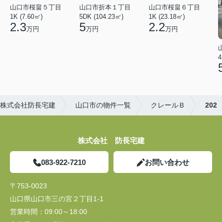
山口市桜畠５丁目
山口市折本１丁目
山口市桜畠６丁目
1K (7.60㎡)
5DK (104.23㎡)
1K (23.18㎡)
2.3
5
2.2
万円
万円
万円
4
株式会社防長宅建
山口市の物件一覧
クレールＢ
202
株式会社 防長宅建
083-922-7210
お問い合わせ
〒753-0023
山口県山口市三の宮２丁目1-1
営業時間：
09:00～18:00