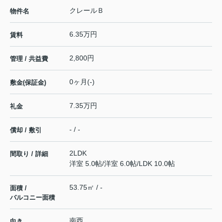
クレールＢ
物件名
6.35万円
賃料
2,800円
管理 / 共益費
0ヶ月(-)
敷金(保証金)
7.35万円
礼金
- / -
償却 / 敷引
2LDK
間取り / 詳細
洋室 5.0帖
/
洋室 6.0帖
/
LDK 10.0帖
53.75㎡ / -
面積 /
バルコニー面積
南西
向き