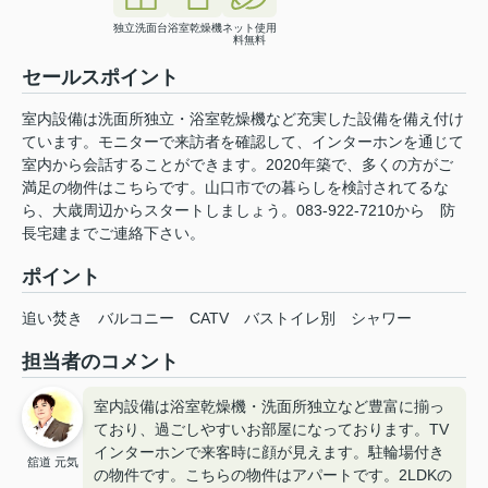
独立洗面台
浴室乾燥機
ネット使用
料無料
セールスポイント
室内設備は洗面所独立・浴室乾燥機など充実した設備を備え付け
ています。モニターで来訪者を確認して、インターホンを通じて
室内から会話することができます。2020年築で、多くの方がご
満足の物件はこちらです。山口市での暮らしを検討されてるな
ら、大歳周辺からスタートしましょう。083-922-7210から 防
長宅建までご連絡下さい。
ポイント
追い焚き
バルコニー
CATV
バストイレ別
シャワー
担当者のコメント
室内設備は浴室乾燥機・洗面所独立など豊富に揃っ
ており、過ごしやすいお部屋になっております。TV
インターホンで来客時に顔が見えます。駐輪場付き
舘道 元気
の物件です。こちらの物件はアパートです。2LDKの