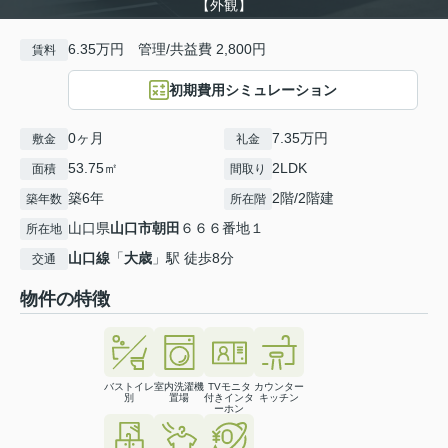
【外観】
6.35万円 管理/共益費 2,800円
賃料
初期費用シミュレーション
0ヶ月
7.35万円
敷金
礼金
53.75㎡
2LDK
面積
間取り
築6年
2階/2階建
築年数
所在階
山口県
山口市
朝田
６６６番地１
所在地
山口線
「
大歳
」駅 徒歩8分
交通
物件の特徴
バストイレ
室内洗濯機
TVモニタ
カウンター
別
置場
付きインタ
キッチン
ーホン