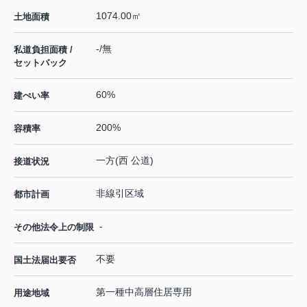
1074.00㎡
土地面積
-/無
私道負担面積 /
セットバック
60%
建ぺい率
200%
容積率
一方(西 公道)
接道状況
非線引区域
都市計画
-
その他法令上の制限
不要
国土法届出要否
第一種中高層住居専用
用途地域