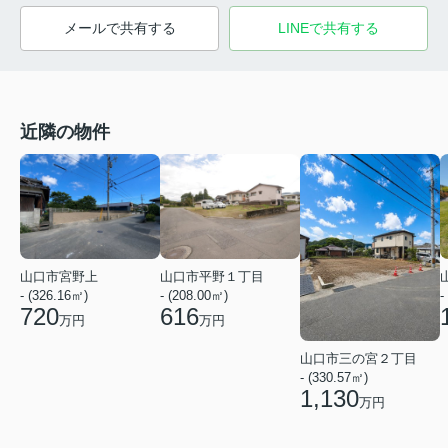
メールで共有する
LINEで共有する
近隣の物件
山口市宮野上
山口市平野１丁目
- (326.16㎡)
- (208.00㎡)
-
720
616
万円
万円
山口市三の宮２丁目
- (330.57㎡)
1,130
万円