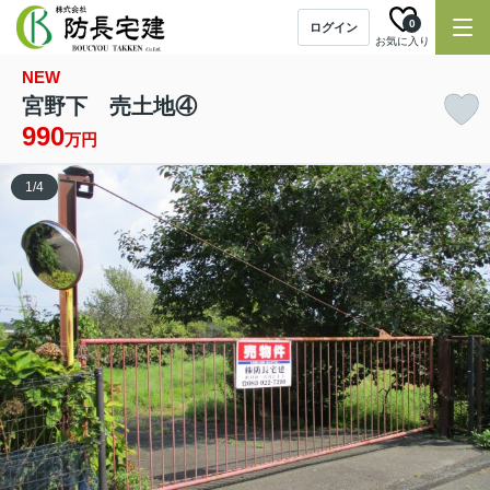
0
ログイン
お気に入り
NEW
宮野下 売土地④
990
万円
1
/
4