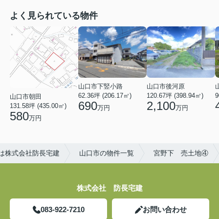
よく見られている物件
山口市下竪小路
山口市後河原
62.36坪 (206.17㎡)
120.67坪 (398.94㎡)
9
山口市朝田
690
2,100
131.58坪 (435.00㎡)
万円
万円
580
万円
は株式会社防長宅建
山口市の物件一覧
宮野下 売土地④
株式会社 防長宅建
083-922-7210
お問い合わせ