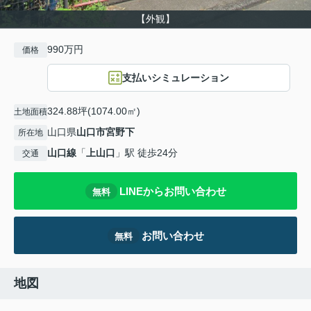
【外観】
990万円
価格
支払いシミュレーション
324.88坪(1074.00㎡)
土地面積
山口県
山口市
宮野下
所在地
山口線
「
上山口
」駅 徒歩24分
交通
LINEからお問い合わせ
無料
お問い合わせ
無料
地図