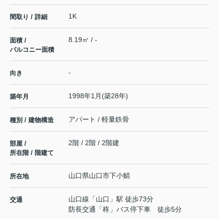
1K
間取り / 詳細
8.19㎡ / -
面積 /
バルコニー面積
-
向き
1998年1月(築28年)
築年月
アパート / 軽量鉄骨
種別 / 建物構造
2階 / 2階 / 2階建
部屋 /
所在階 / 階建て
山口県
山口市
下小鯖
所在地
山口線
「
山口
」駅 徒歩73分
交通
防長交通「柊」バス停下車 徒歩5分