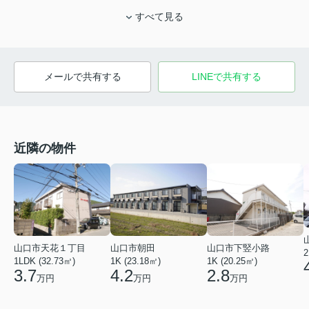
すべて見る
メールで共有する
LINEで共有する
近隣の物件
山口市天花１丁目
山口市朝田
山口市下竪小路
2
1LDK (32.73㎡)
1K (23.18㎡)
1K (20.25㎡)
3.7
4.2
2.8
万円
万円
万円