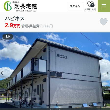
0
ログイン
お気に入り
ハピネス
2.9
万円
管理/共益費 3,300円
1
/
9