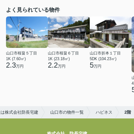
よく見られている物件
山口市桜畠５丁目
山口市桜畠６丁目
山口市折本１丁目
1K (7.60㎡)
1K (23.18㎡)
5DK (104.23㎡)
2.3
2.2
5
万円
万円
万円
4
産は株式会社防長宅建
山口市の物件一覧
ハピネス
2階
株式会社 防長宅建