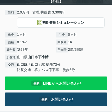
【外観】
2.9万円 管理/共益費 3,300円
賃料
初期費用シミュレーション
1ヶ月
0ヶ月
敷金
礼金
8.19㎡
1K
面積
間取り
築28年
2階/2階建
築年数
所在階
山口県
山口市
下小鯖
所在地
山口線
「
山口
」駅 徒歩73分
交通
防長交通「柊」バス停下車 徒歩5分
LINEからお問い合わせ
無料
お問い合わせ
無料