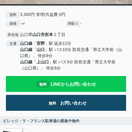
3,300円 管理/共益費 0円
賃料
-㎡
-
面積
間取り
山口県
山口市
折本
２丁目
所在地
山口線
「
宮野
」駅 徒歩12分
交通
山口線
「
山口
」駅 バス10分 防長交通「県立大学前（山
口県）」 停歩9分
山口線
「
上山口
」駅 バス3分 防長交通「県立大学前
（山口県）」 停歩9分
LINEからお問い合わせ
無料
お問い合わせ
無料
ビレッジ・ラ・フランス駐車場の募集中物件