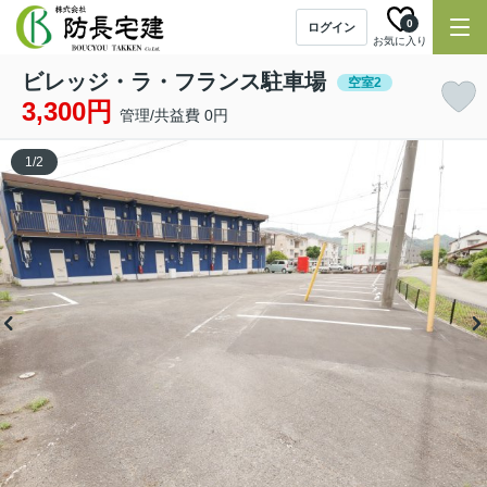
0
ログイン
お気に入り
ビレッジ・ラ・フランス駐車場
空室2
3,300円
管理/共益費 0円
1
/
2