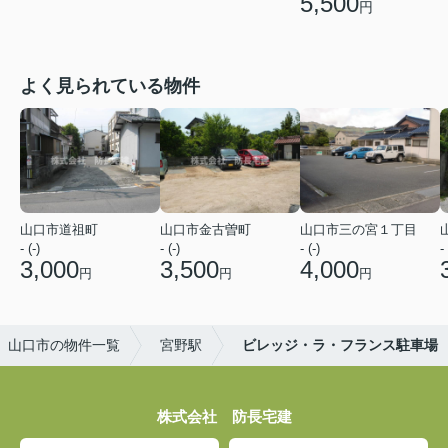
5,500
円
よく見られている物件
山口市道祖町
山口市金古曽町
山口市三の宮１丁目
- (-)
- (-)
- (-)
- 
3,000
3,500
4,000
円
円
円
山口市の物件一覧
宮野駅
ビレッジ・ラ・フランス駐車場
株式会社 防長宅建