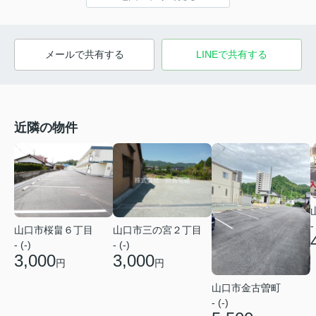
メールで共有する
LINEで共有する
近隣の物件
-
山口市桜畠６丁目
山口市三の宮２丁目
- (-)
- (-)
3,000
3,000
円
円
山口市金古曽町
- (-)