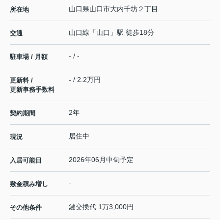
山口県
山口市
大内千坊
２丁目
所在地
山口線
「
山口
」駅 徒歩18分
交通
- / -
駐車場 / 月額
- / 2.2万円
更新料 /
更新事務手数料
2年
契約期間
居住中
現況
2026年06月中旬予定
入居可能日
-
敷金積み増し
鍵交換代:1万3,000円
その他条件