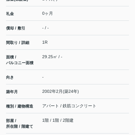
0ヶ月
礼金
- / -
償却 / 敷引
1R
間取り / 詳細
29.25㎡ / -
面積 /
バルコニー面積
-
向き
2002年2月(築24年)
築年月
アパート / 鉄筋コンクリート
種別 / 建物構造
1階 / 1階 / 2階建
部屋 /
所在階 / 階建て