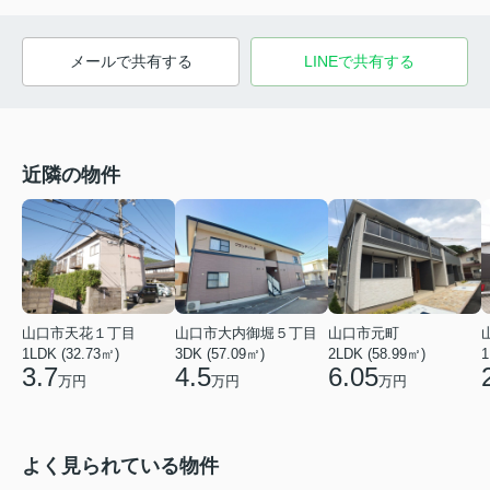
メールで共有する
LINEで共有する
近隣の物件
山口市天花１丁目
山口市大内御堀５丁目
山口市元町
1LDK (32.73㎡)
3DK (57.09㎡)
2LDK (58.99㎡)
1
3.7
4.5
6.05
万円
万円
万円
よく見られている物件