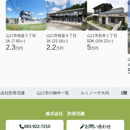
山口市桜畠５丁目
山口市桜畠６丁目
山口市折本１丁目
1K (7.60㎡)
1K (23.18㎡)
5DK (104.23㎡)
2.3
2.2
5
万円
万円
万円
4
式会社防長宅建
山口市の物件一覧
ルミノーザ大内
1階
株式会社 防長宅建
083-922-7210
お問い合わせ