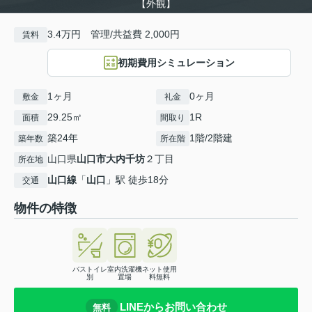
【外観】
3.4万円 管理/共益費 2,000円
賃料
初期費用シミュレーション
1ヶ月
0ヶ月
敷金
礼金
29.25㎡
1R
面積
間取り
築24年
1階/2階建
築年数
所在階
山口県
山口市
大内千坊
２丁目
所在地
山口線
「
山口
」駅 徒歩18分
交通
物件の特徴
バストイレ
室内洗濯機
ネット使用
別
置場
料無料
LINEからお問い合わせ
無料