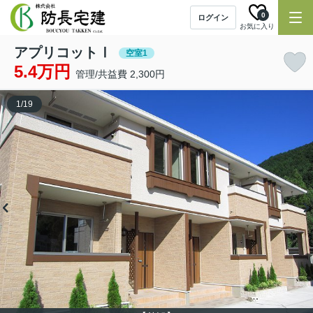
0
ログイン
お気に入り
アプリコットⅠ
空室1
5.4万円
管理/共益費 2,300円
1
/
19