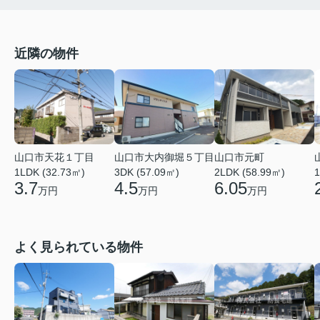
近隣の物件
山口市天花１丁目
山口市大内御堀５丁目
山口市元町
1LDK (32.73㎡)
3DK (57.09㎡)
2LDK (58.99㎡)
1
3.7
4.5
6.05
万円
万円
万円
よく見られている物件