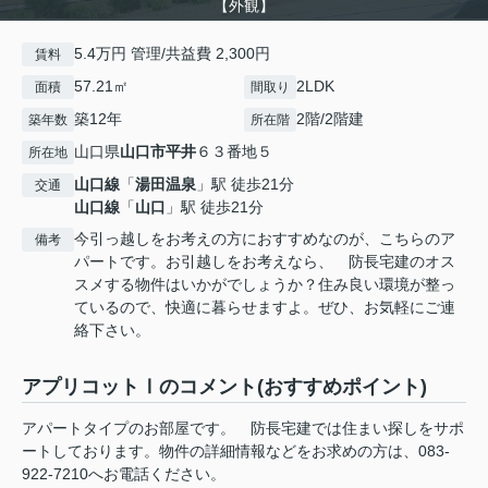
【外観】
5.4万円 管理/共益費 2,300円
賃料
57.21㎡
2LDK
面積
間取り
築12年
2階/2階建
築年数
所在階
山口県
山口市
平井
６３番地５
所在地
山口線
「
湯田温泉
」駅 徒歩21分
交通
山口線
「
山口
」駅 徒歩21分
今引っ越しをお考えの方におすすめなのが、こちらのア
備考
パートです。お引越しをお考えなら、 防長宅建のオス
スメする物件はいかがでしょうか？住み良い環境が整っ
ているので、快適に暮らせますよ。ぜひ、お気軽にご連
絡下さい。
アプリコットⅠのコメント(おすすめポイント)
アパートタイプのお部屋です。 防長宅建では住まい探しをサポ
ートしております。物件の詳細情報などをお求めの方は、083-
922-7210へお電話ください。