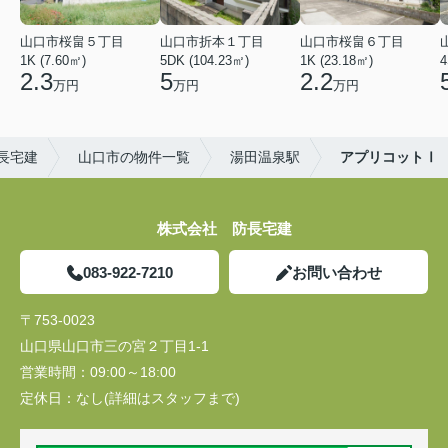
山口市桜畠５丁目
山口市折本１丁目
山口市桜畠６丁目
1K (7.60㎡)
5DK (104.23㎡)
1K (23.18㎡)
4
2.3
5
2.2
万円
万円
万円
長宅建
山口市の物件一覧
湯田温泉駅
アプリコットⅠ
株式会社 防長宅建
083-922-7210
お問い合わせ
〒753-0023
山口県山口市三の宮２丁目1-1
営業時間：
09:00～18:00
定休日：
なし(詳細はスタッフまで)