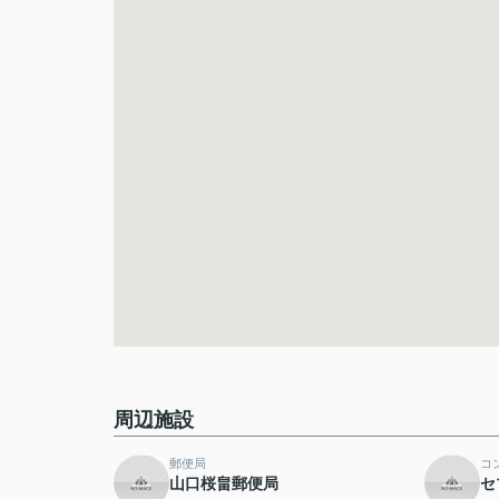
周辺施設
郵便局
コ
山口桜畠郵便局
セ