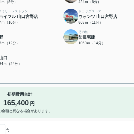
31ｍ（5分）
424ｍ（6分）
ァミリーレストラン
ドラッグストア
ョイフル 山口宮野店
ウォンツ 山口宮野店
47ｍ（10分）
868ｍ（11分）
その他
野
防長宅建
26ｍ（12分）
1060ｍ（14分）
山口
884ｍ（24分）
初期費用合計
165,400
円
の金額と異なる場合があります。
円