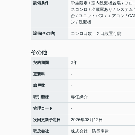
設備条件
学生限定 / 室内洗濯機置場 / フロー
スコンロ / 冷蔵庫あり / システムキ
台 / ユニットバス / エアコン / 
ン / 洗濯機
設備(その他)
コンロ口数：２口設置可能
その他
2年
契約期間
-
更新料
-
総戸数
専任媒介
取引態様
-
管理コード
2026年08月12日
次回更新予定日
取扱会社
株式会社 防長宅建