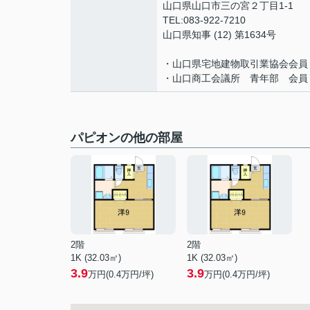
山口県山口市三の宮２丁目1-1
TEL:083-922-7210
山口県知事 (12) 第1634号
・山口県宅地建物取引業協会会員
・山口商工会議所 青年部 会員
パピオンの他の部屋
2階
2階
1K (32.03㎡)
1K (32.03㎡)
3.9
3.9
万円(
0.4
万円/坪)
万円(
0.4
万円/坪)