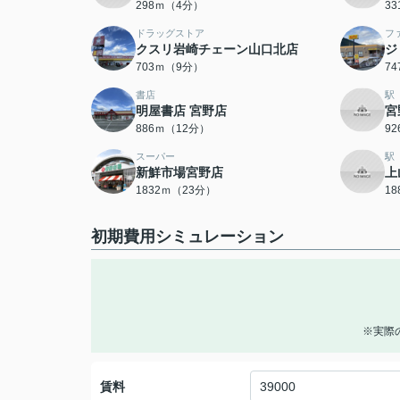
298ｍ（4分）
3
ドラッグストア
フ
クスリ岩崎チェーン山口北店
ジ
703ｍ（9分）
7
書店
駅
明屋書店 宮野店
宮
886ｍ（12分）
9
スーパー
駅
新鮮市場宮野店
上
1832ｍ（23分）
1
初期費用シミュレーション
※実際
賃料