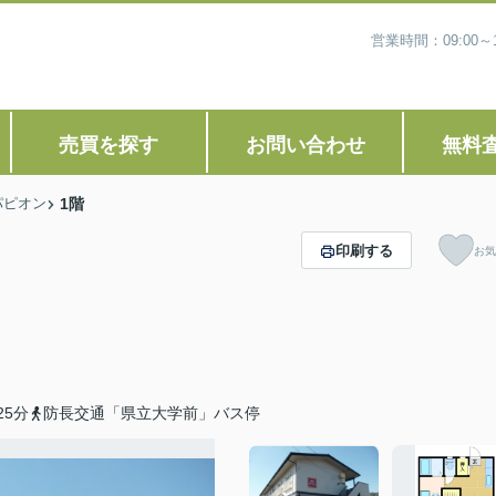
営業時間：09:00
売買を探す
お問い合わせ
無料
パピオン
1階
印刷する
お気
5分
防長交通「県立大学前」バス停