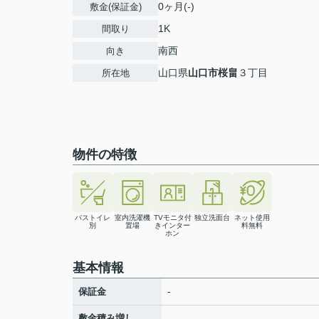
0ヶ月(-)
敷金(保証金)
1K
間取り
南西
向き
山口県
山口市
桜畠
３丁目
所在地
物件の特徴
バストイレ
室内洗濯機
TVモニタ付
独立洗面台
ネット使用
別
置場
きインター
料無料
ホン
基本情報
-
保証金
敷金積み増し
-