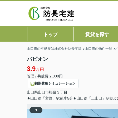
トップ
賃貸を探す
山口市の不動産は株式会社防長宅建
山口市の物件一覧
パピオン
3.9
万円
管理 / 共益費 2,000円
初期費用シミュレーション
山口県
山口市
桜畠
３丁目
山口線「宮野」駅徒歩5分
山口線「上山口」駅徒歩2
1
/
11