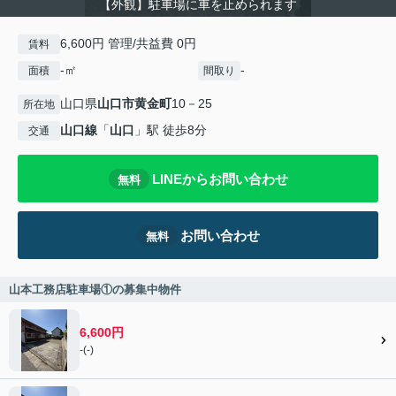
【外観】駐車場に車を止められます
6,600円 管理/共益費 0円
賃料
-㎡
-
面積
間取り
山口県
山口市
黄金町
10－25
所在地
山口線
「
山口
」駅 徒歩8分
交通
LINEからお問い合わせ
無料
お問い合わせ
無料
山本工務店駐車場①の募集中物件
6,600円
-(-)