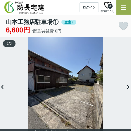
0
ログイン
お気に入り
山本工務店駐車場①
空室2
6,600円
管理/共益費 0円
1
/
6