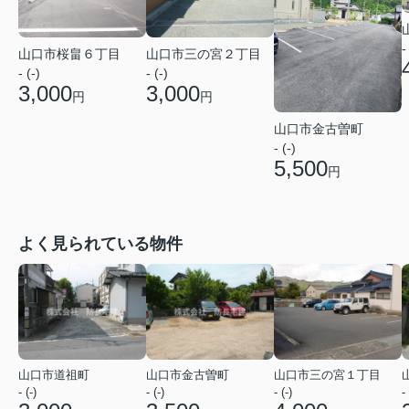
-
山口市桜畠６丁目
山口市三の宮２丁目
- (-)
- (-)
3,000
3,000
円
円
山口市金古曽町
- (-)
5,500
円
よく見られている物件
山口市道祖町
山口市金古曽町
山口市三の宮１丁目
- (-)
- (-)
- (-)
- 