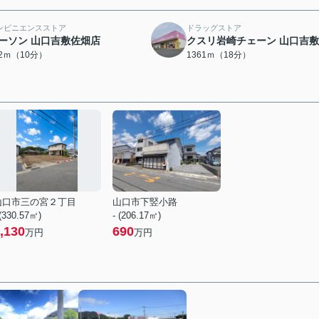
ンビニエンスストア
ドラッグストア
ーソン 山口吉敷佐畑店
クスリ岩崎チェーン 山口吉
32ｍ（10分）
1361ｍ（18分）
山口市三の宮２丁目
山口市下竪小路
 (330.57㎡)
- (206.17㎡)
,130
690
万円
万円