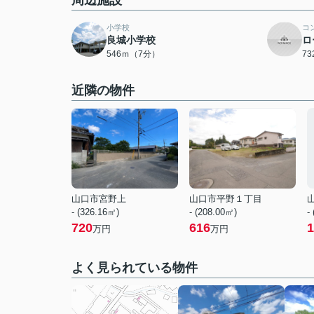
周辺施設
小学校
コ
良城小学校
ロ
546ｍ（7分）
7
近隣の物件
山口市宮野上
山口市平野１丁目
- (326.16㎡)
- (208.00㎡)
-
720
616
1
万円
万円
よく見られている物件