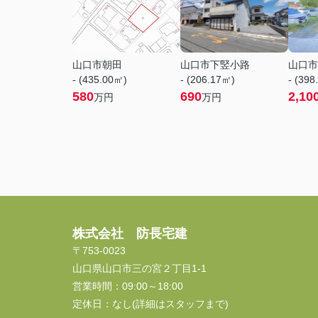
山口市朝田
山口市下竪小路
山口市
- (435.00㎡)
- (206.17㎡)
- (398
580
690
2,10
万円
万円
株式会社 防長宅建
〒753-0023
山口県山口市三の宮２丁目1-1
営業時間：
09:00～18:00
定休日：
なし(詳細はスタッフまで)