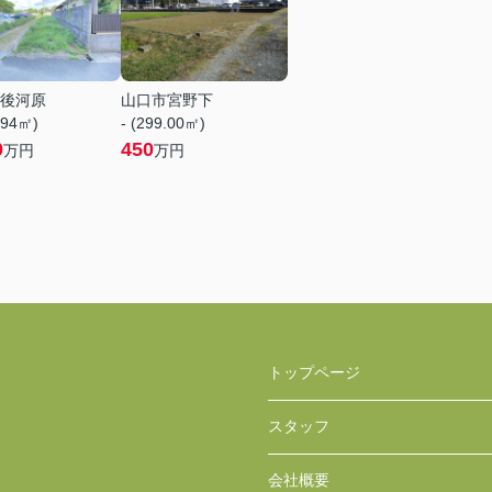
後河原
山口市宮野下
.94㎡)
- (299.00㎡)
0
450
万円
万円
トップページ
スタッフ
会社概要