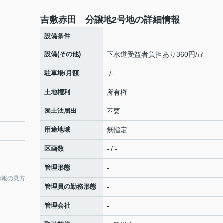
吉敷赤田 分譲地2号地の詳細情報
設備条件
設備(その他)
下水道受益者負担あり360円/㎡
駐車場/月額
-/-
土地権利
所有権
国土法届出
不要
用途地域
無指定
区画数
- / -
管理形態
-
情報の見方
管理員の勤務形態
-
管理会社
-