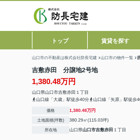
トップ
賃貸を探す
山口市の不動産は株式会社防長宅建
山口市の物件一覧
吉敷赤田 分譲地2号地
1,380.48万円
山口県
山口市
吉敷赤田
１丁目
山口線「大歳」駅徒歩40分
山口線「矢原」駅徒歩4
1,380.48万円
価格
380.29㎡(115.03坪)
土地面積(坪数)
山口県
山口市
吉敷赤田
１丁目
所在地