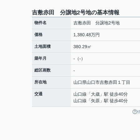
吉敷赤田 分譲地2号地の基本情報
物件名
吉敷赤田 分譲地2号地
価格
1,380.48万円
土地面積
380.29㎡
築年月
-（-）
総区画数
-
所在地
山口県
山口市
吉敷赤田
１丁目
交通
山口線
「
大歳
」駅 徒歩40分
山口線
「
矢原
」駅 徒歩40分