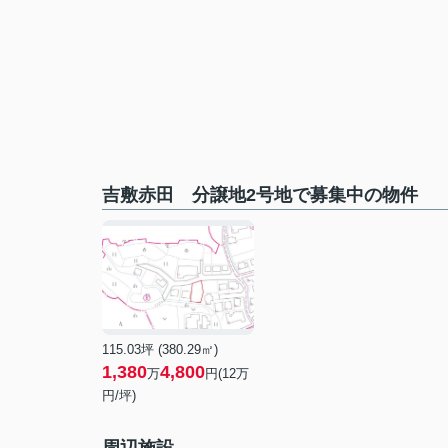
吉敷赤田 分譲地2号地で募集中の物件
115.03坪 (380.29㎡)
1,380
4,800
万
円(12万
円/坪)