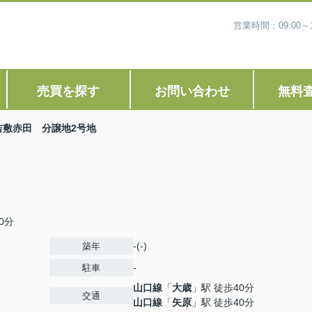
営業時間：09:00
売買を探す
お問い合わせ
無料
吉敷赤田 分譲地2号地
0分
-(-)
築年
-
駐車
山口線
「
大歳
」駅 徒歩40分
交通
山口線
「
矢原
」駅 徒歩40分