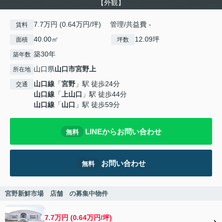
【外観】
7.7万円 (0.64万円/坪) 管理/共益費 -
賃料
40.00㎡
12.09坪
面積
坪数
築30年
築年数
山口県
山口市
宮野上
所在地
山口線
「
宮野
」駅 徒歩24分
交通
山口線
「
上山口
」駅 徒歩44分
山口線
「
山口
」駅 徒歩59分
LINEからお問い合わせ
無料
お問い合わせ
無料
宮野新鮮市場 店舗 の募集中物件
7.7万円 (0.64万円/坪)