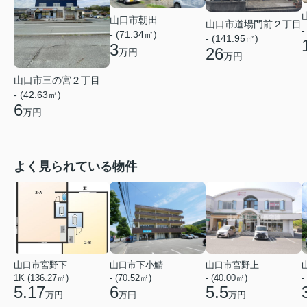
山口市朝田
山口市道場門前２丁目
-
- (71.34㎡)
- (141.95㎡)
3
26
万円
万円
山口市三の宮２丁目
- (42.63㎡)
6
万円
よく見られている物件
山口市宮野下
山口市下小鯖
山口市宮野上
1K (136.27㎡)
- (70.52㎡)
- (40.00㎡)
-
5.17
6
5.5
万円
万円
万円