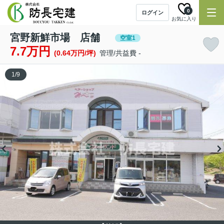
0
ログイン
お気に入り
宮野新鮮市場 店舗
空室1
7.7万円
(0.64万円/坪)
管理/共益費 -
1
/
9