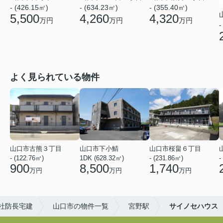
- (426.15㎡)
- (634.23㎡)
- (355.40㎡)
5,500
4,260
4,320
万円
万円
万円
-
よく見られている物件
山口市古熊３丁目
山口市下小鯖
山口市桜畠６丁目
- (122.76㎡)
1DK (628.32㎡)
- (231.86㎡)
-
900
8,500
1,740
万円
万円
万円
社防長宅建
山口市の物件一覧
宮野駅
サイノセハウス