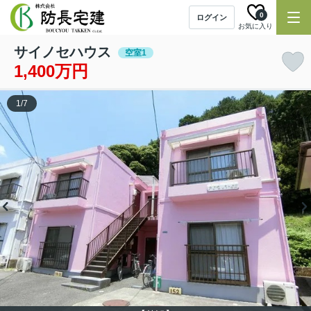
0
ログイン
お気に入り
サイノセハウス
空室1
1,400万円
1
/
7