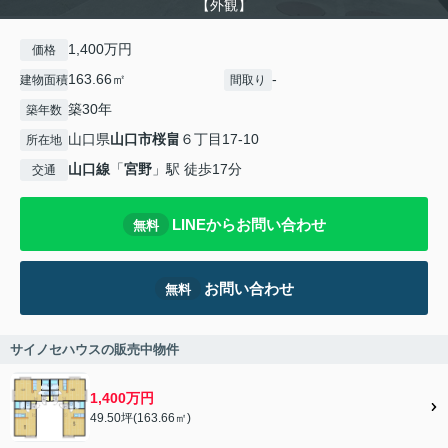
【外観】
1,400万円
価格
163.66㎡
-
建物面積
間取り
築30年
築年数
山口県
山口市
桜畠
６丁目17-10
所在地
山口線
「
宮野
」駅 徒歩17分
交通
LINEからお問い合わせ
無料
お問い合わせ
無料
サイノセハウスの販売中物件
1,400万円
49.50坪(163.66㎡)