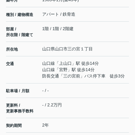
築年月
アパート / 鉄骨造
種別 / 建物構造
1階 / 1階 / 2階建
部屋 /
所在階 / 階建て
山口県
山口市
三の宮
１丁目
所在地
山口線
「
上山口
」駅 徒歩14分
交通
山口線
「
宮野
」駅 徒歩14分
防長交通「三の宮前」バス停下車 徒歩3分
- / -
駐車場 / 月額
- / 2.2万円
更新料 /
更新事務手数料
2年
契約期間