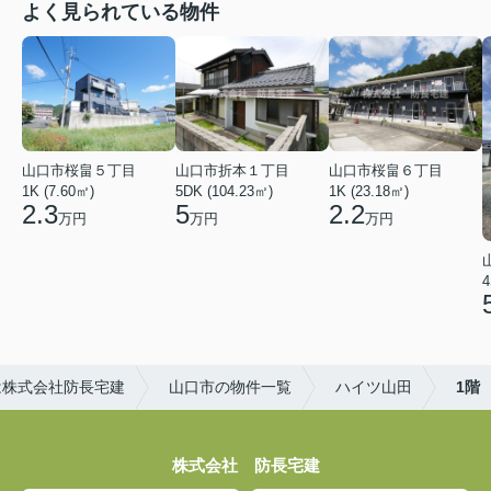
よく見られている物件
山口市桜畠５丁目
山口市折本１丁目
山口市桜畠６丁目
1K (7.60㎡)
5DK (104.23㎡)
1K (23.18㎡)
2.3
5
2.2
万円
万円
万円
4
は株式会社防長宅建
山口市の物件一覧
ハイツ山田
1階
株式会社 防長宅建