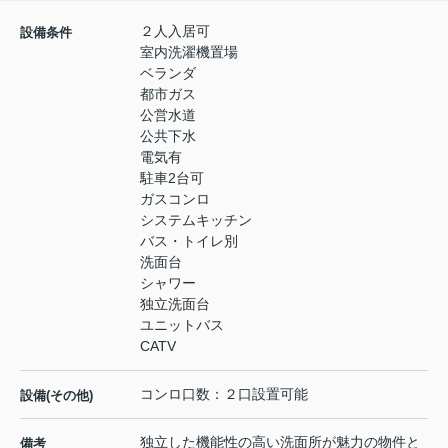
２人入居可
設備条件
室内洗濯機置場
ベランダ
都市ガス
公営水道
公共下水
電気有
駐車2台可
ガスコンロ
システムキッチン
バス・トイレ別
洗面台
シャワー
独立洗面台
ユニットバス
CATV
コンロ口数：２口設置可能
設備(その他)
独立した機能性の高い洗面所が魅力の物件と
備考