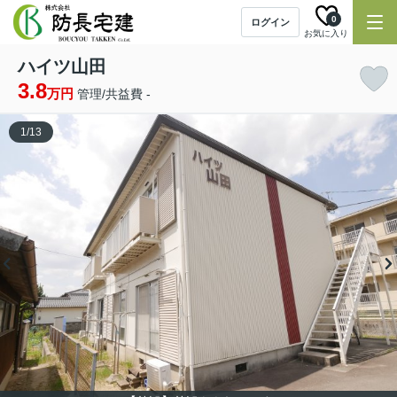
0
ログイン
お気に入り
ハイツ山田
3.8
万円
管理/共益費 -
1
/
13