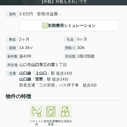
【外観】外観もきれいです
3.8万円 管理/共益費 -
賃料
初期費用シミュレーション
2ヶ月
0ヶ月
敷金
礼金
14.38㎡
3DK
面積
間取り
築43年
1階/2階建
築年数
所在階
山口県
山口市
三の宮
１丁目
所在地
山口線
「
上山口
」駅 徒歩14分
交通
山口線
「
宮野
」駅 徒歩14分
防長交通「三の宮前」バス停下車 徒歩3分
物件の特徴
バストイレ
室内洗濯機
独立洗面台
別
置場