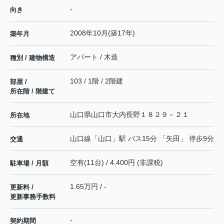
-
向き
2008年10月(築17年)
築年月
アパート / 木造
種別 / 建物構造
103 / 1階 / 2階建
部屋 /
所在階 / 階建て
山口県
山口市
大内長野
１８２９－２１
所在地
山口線
「
山口
」駅 バス15分 「矢田」 停歩9分
交通
空有(11台) / 4,400円 (非課税)
駐車場 / 月額
1.65万円 / -
更新料 /
更新事務手数料
-
契約期間