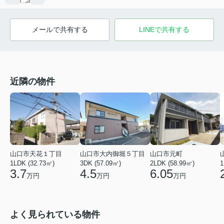
メールで共有する
LINEで共有する
近隣の物件
山口市天花１丁目
山口市大内御堀５丁目
山口市元町
1LDK (32.73㎡)
3DK (57.09㎡)
2LDK (58.99㎡)
1
3.7
4.5
6.05
万円
万円
万円
よく見られている物件