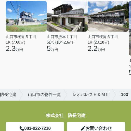
山口市桜畠５丁目
山口市折本１丁目
山口市桜畠６丁目
1K (7.60㎡)
5DK (104.23㎡)
1K (23.18㎡)
2.3
5
2.2
万円
万円
万円
4
防長宅建
山口市の物件一覧
レオパレスＨ＆ＭⅡ
103
株式会社 防長宅建
083-922-7210
お問い合わせ