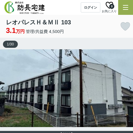
0
ログイン
お気に入り
レオパレスＨ＆ＭⅡ 103
3.1
万円
管理/共益費 4,500円
1
/
30