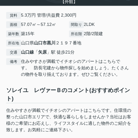
【外観】
5.3万円 管理/共益費 2,300円
賃料
57.07㎡～57.12㎡
2LDK
面積
間取り
築15年
2階/2階建
築年数
所在階
山口県
山口市
黒川
２１９７番地
所在地
山口線
「
矢原
」駅 徒歩21分
交通
住みやすさが満載でイチオシのアパートはこちらで
備考
す。 防長宅建から物件探しを始めましょう。たくさん
の物件を取り揃えております。ぜひご覧ください。
ソレイユ レヴァーＢのコメント(おすすめポイン
ト)
住みやすさが満載でイチオシのアパートはこちらです。住環境の
整った山口市エリアで、快適な暮らしをしませんか？当社はお客
様のご希望にお応えし、ライフスタイルに適した物件のご紹介を
致します。お気軽にご連絡下さい。