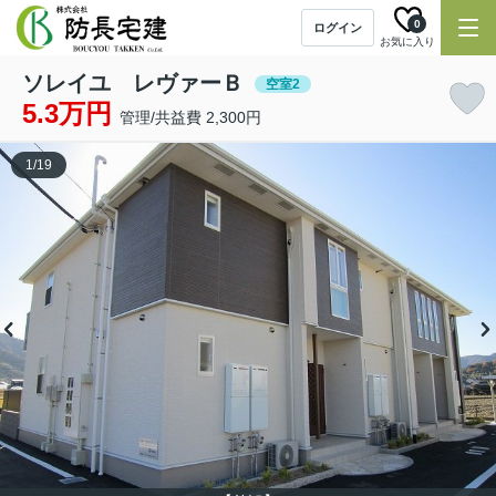
0
ログイン
お気に入り
ソレイユ レヴァーＢ
空室2
5.3万円
管理/共益費 2,300円
1
/
19