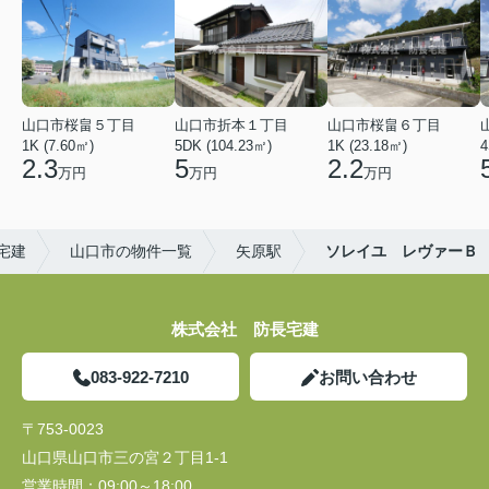
山口市桜畠５丁目
山口市折本１丁目
山口市桜畠６丁目
1K (7.60㎡)
5DK (104.23㎡)
1K (23.18㎡)
4
2.3
5
2.2
万円
万円
万円
宅建
山口市の物件一覧
矢原駅
ソレイユ レヴァーＢ
株式会社 防長宅建
083-922-7210
お問い合わせ
〒753-0023
山口県山口市三の宮２丁目1-1
営業時間：
09:00～18:00