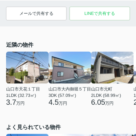
メールで共有する
LINEで共有する
近隣の物件
山口市天花１丁目
山口市大内御堀５丁目
山口市元町
1LDK (32.73㎡)
3DK (57.09㎡)
2LDK (58.99㎡)
1
3.7
4.5
6.05
万円
万円
万円
よく見られている物件