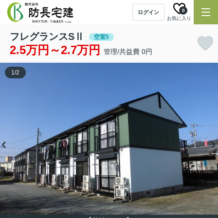
0
ログイン
お気に入り
フレグランスSⅡ
空室5
2.5万円～2.7万円
管理/共益費 0円
1
/
2