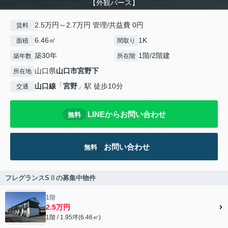
【外観パース】
2.5万円～2.7万円 管理/共益費 0円
賃料
6.46㎡
1K
面積
間取り
築30年
1階/2階建
築年数
所在階
山口県
山口市
宮野下
所在地
山口線
「
宮野
」駅 徒歩10分
交通
LINEからお問い合わせ
無料
お問い合わせ
無料
フレグランスSⅡの募集中物件
1階
2.5万円
1階 / 1.95坪(6.46㎡)