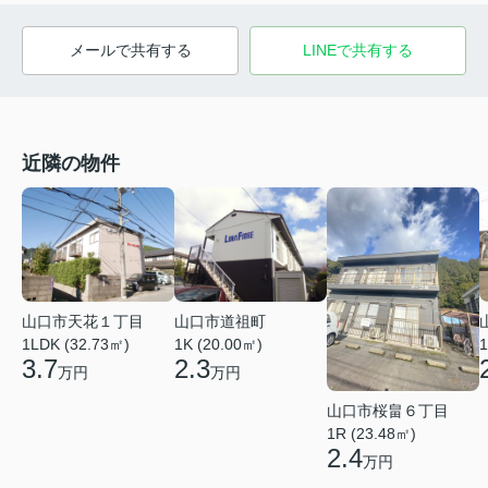
メールで共有する
LINEで共有する
近隣の物件
山口市天花１丁目
山口市道祖町
1LDK (32.73㎡)
1K (20.00㎡)
1
3.7
2.3
万円
万円
山口市桜畠６丁目
1R (23.48㎡)
2.4
万円