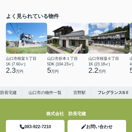
よく見られている物件
山口市桜畠５丁目
山口市折本１丁目
山口市桜畠６丁目
1K (7.60㎡)
5DK (104.23㎡)
1K (23.18㎡)
4
2.3
5
2.2
万円
万円
万円
社防長宅建
山口市の物件一覧
宮野駅
フレグランスSⅡ
株式会社 防長宅建
083-922-7210
お問い合わせ