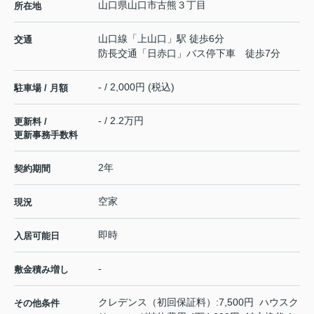
山口県
山口市
古熊
３丁目
所在地
山口線
「
上山口
」駅 徒歩6分
交通
防長交通「日赤口」バス停下車 徒歩7分
- / 2,000円 (税込)
駐車場 / 月額
- / 2.2万円
更新料 /
更新事務手数料
2年
契約期間
空家
現況
即時
入居可能日
-
敷金積み増し
クレデンス（初回保証料）:7,500円 ハウスク
その他条件