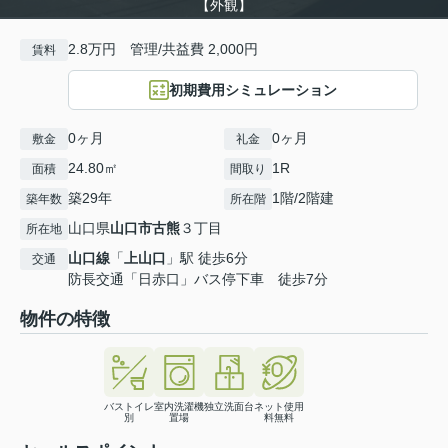
【外観】
2.8万円 管理/共益費 2,000円
賃料
初期費用シミュレーション
0ヶ月
0ヶ月
敷金
礼金
24.80㎡
1R
面積
間取り
築29年
1階/2階建
築年数
所在階
山口県
山口市
古熊
３丁目
所在地
山口線
「
上山口
」駅 徒歩6分
交通
防長交通「日赤口」バス停下車 徒歩7分
物件の特徴
バストイレ
室内洗濯機
独立洗面台
ネット使用
別
置場
料無料