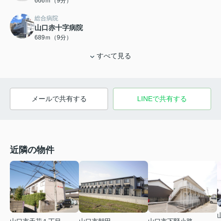
666ｍ（9分）
総合病院
山口赤十字病院
689ｍ（9分）
すべて見る
メールで共有する
LINEで共有する
近隣の物件