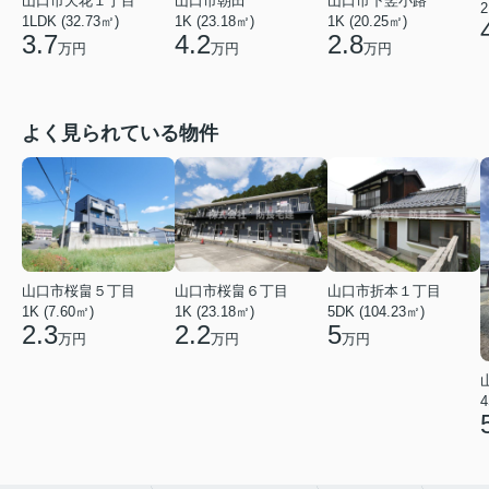
山口市天花１丁目
山口市朝田
山口市下竪小路
2
1LDK (32.73㎡)
1K (23.18㎡)
1K (20.25㎡)
3.7
4.2
2.8
万円
万円
万円
よく見られている物件
山口市桜畠５丁目
山口市桜畠６丁目
山口市折本１丁目
1K (7.60㎡)
1K (23.18㎡)
5DK (104.23㎡)
2.3
2.2
5
万円
万円
万円
4