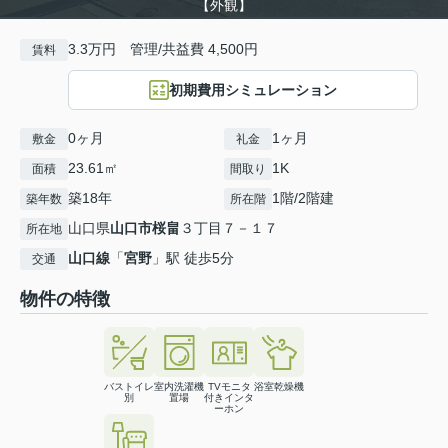
【外観】
3.3万円 管理/共益費 4,500円
賃料
初期費用シミュレーション
0ヶ月
1ヶ月
敷金
礼金
23.61㎡
1K
面積
間取り
築18年
1階/2階建
築年数
所在階
山口県
山口市
桜畠
３丁目７－１７
所在地
山口線
「
宮野
」駅 徒歩5分
交通
物件の特徴
バストイレ
室内洗濯機
TVモニタ
浴室乾燥機
別
置場
付きインタ
ーホン