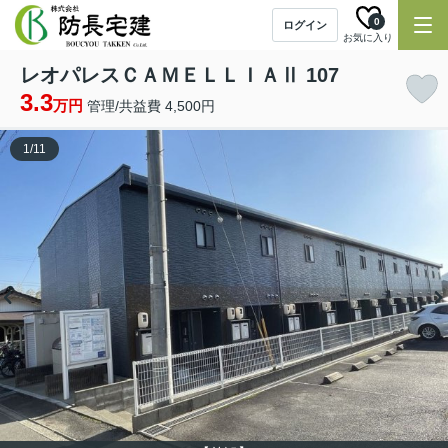
0
ログイン
お気に入り
レオパレスＣＡＭＥＬＬＩＡⅡ 107
3.3
万円
管理/共益費 4,500円
1
/
11