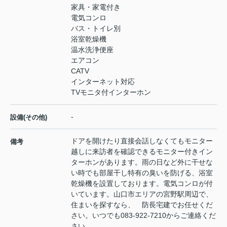
家具・家電付き
電気コンロ
バス・トイレ別
浴室乾燥機
温水洗浄便座
エアコン
CATV
インターネット対応
TVモニタ付インターホン
-
設備(その他)
ドアを開けたり直接会話しなくてもモニター
備考
越しに来訪者を確認できるモニター付きイン
ターホンがあります。雨の日など外に干せな
い時でも部屋干し特有の臭いを防げる、浴室
乾燥機を設置しております。電気コンロが付
いています。山口市エリアの宮野駅周辺で、
住まいを探すなら、 防長宅建でお任せくだ
さい。いつでも083-922-7210からご連絡くだ
さい。