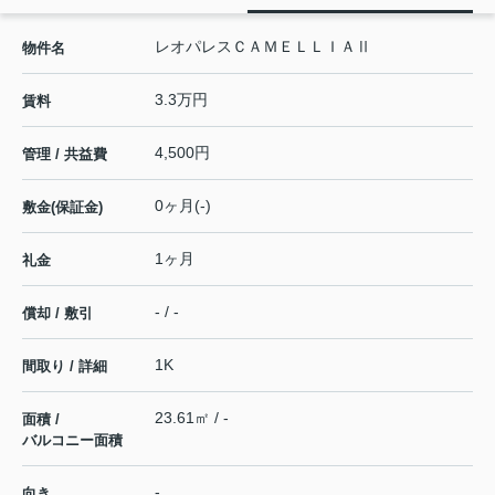
レオパレスＣＡＭＥＬＬＩＡⅡ
物件名
3.3万円
賃料
4,500円
管理 / 共益費
0ヶ月(-)
敷金(保証金)
1ヶ月
礼金
- / -
償却 / 敷引
1K
間取り / 詳細
23.61㎡ / -
面積 /
バルコニー面積
-
向き