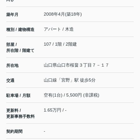
2008年4月(築18年)
築年月
アパート / 木造
種別 / 建物構造
107 / 1階 / 2階建
部屋 /
所在階 / 階建て
山口県
山口市
桜畠
３丁目７－１７
所在地
山口線
「
宮野
」駅 徒歩5分
交通
空有(1台) / 5,500円 (非課税)
駐車場 / 月額
1.65万円 / -
更新料 /
更新事務手数料
-
契約期間