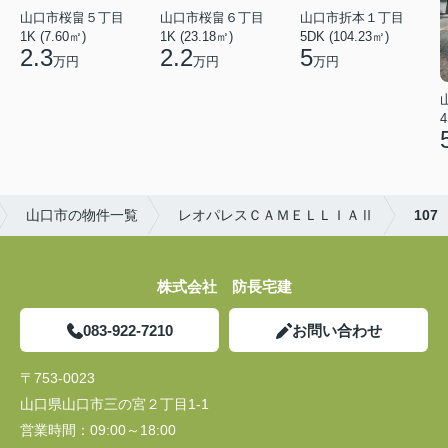
山口市桜畠５丁目
山口市桜畠６丁目
山口市折本１丁目
1K (7.60㎡)
1K (23.18㎡)
5DK (104.23㎡)
2.3
2.2
5
万円
万円
万円
4
山口市の物件一覧
レオパレスＣＡＭＥＬＬＩＡⅡ
107
株式会社 防長宅建
083-922-7210
お問い合わせ
〒753-0023
山口県山口市三の宮２丁目1-1
営業時間：
09:00～18:00