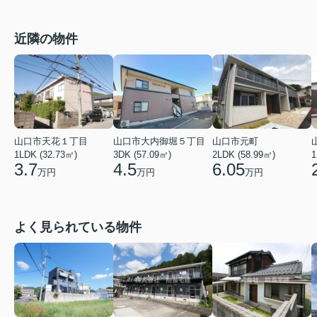
近隣の物件
山口市天花１丁目
山口市大内御堀５丁目
山口市元町
1LDK (32.73㎡)
3DK (57.09㎡)
2LDK (58.99㎡)
1
3.7
4.5
6.05
万円
万円
万円
よく見られている物件