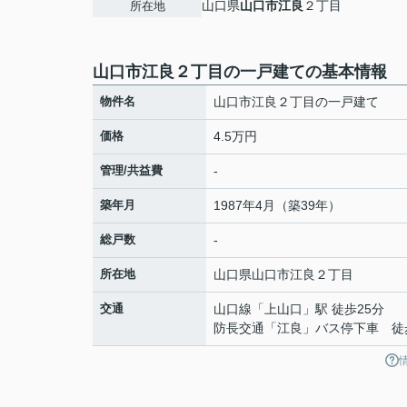
山口県
山口市
江良
２丁目
所在地
山口市江良２丁目の一戸建ての基本情報
物件名
山口市江良２丁目の一戸建て
価格
4.5万円
管理/共益費
-
築年月
1987年4月（築39年）
総戸数
-
所在地
山口県
山口市
江良
２丁目
交通
山口線
「
上山口
」駅 徒歩25分
防長交通「江良」バス停下車 徒