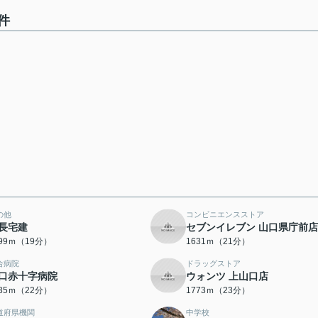
件
の他
コンビニエンスストア
長宅建
セブンイレブン 山口県庁前店
499ｍ（19分）
1631ｍ（21分）
合病院
ドラッグストア
口赤十字病院
ウォンツ 上山口店
735ｍ（22分）
1773ｍ（23分）
道府県機関
中学校