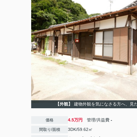
【外観】
建物外観を気になさる方へ、見
4.5万円
管理/共益費
-
価格
3DK/59.62㎡
間取り/面積