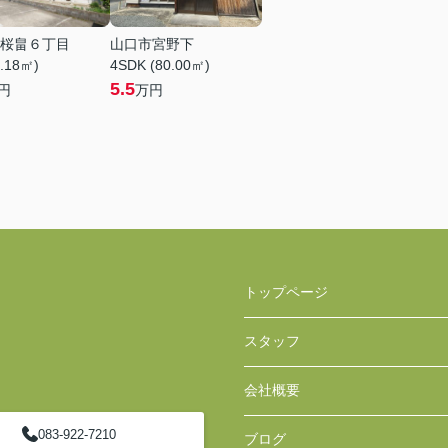
桜畠６丁目
山口市宮野下
3.18㎡)
4SDK (80.00㎡)
5.5
円
万円
トップページ
スタッフ
会社概要
083-922-7210
ブログ