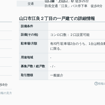
山口線
「
上山口
」駅 徒歩25分
交通
防長交通「江良」バス停下車 徒歩8分
山口市江良２丁目の一戸建ての詳細情報
設備条件
設備(その他)
コンロ口数：２口設置可能
駐車場/月額
有/0円 駐車場2台のうち、1台は軽自
に限る。
用途地域
-
募集戸数 / 総戸数
- / -
取引態様
一般媒介
情報
歩8分
情報の見方