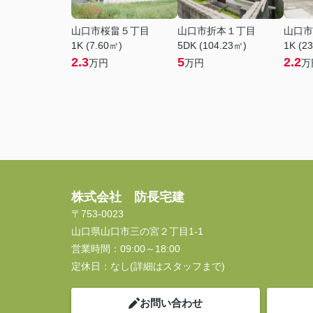
山口市桜畠５丁目
山口市折本１丁目
山口市
1K (7.60㎡)
5DK (104.23㎡)
1K (2
2.3
5
2.2
万円
万円
万
株式会社 防長宅建
〒753-0023
山口県山口市三の宮２丁目1-1
営業時間：
09:00～18:00
定休日：
なし(詳細はスタッフまで)
お問い合わせ