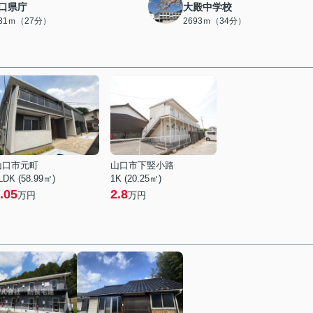
口県庁
大殿中学校
131ｍ（27分）
2693ｍ（34分）
山口市元町
山口市下竪小路
LDK (58.99㎡)
1K (20.25㎡)
.05
2.8
万円
万円