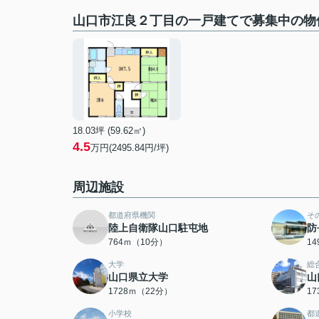
山口市江良２丁目の一戸建てで募集中の物
18.03坪 (59.62㎡)
4.5
万円(2495.84円/坪)
周辺施設
都道府県機関
そ
陸上自衛隊山口駐屯地
防
764ｍ（10分）
1
大学
総
山口県立大学
山
1728ｍ（22分）
1
小学校
都