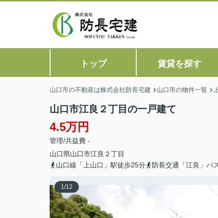
トップ
賃貸を探す
山口市の不動産は株式会社防長宅建
山口市の物件一覧
山口市江良２丁目の一戸建て
4.5万円
管理/共益費 -
山口県
山口市
江良
２丁目
山口線「上山口」駅徒歩25分
防長交通「江良」バ
1
/
12