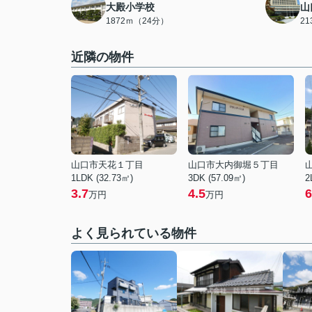
大殿小学校
山
1872ｍ（24分）
2
近隣の物件
山口市天花１丁目
山口市大内御堀５丁目
1LDK (32.73㎡)
3DK (57.09㎡)
2
3.7
4.5
6
万円
万円
よく見られている物件