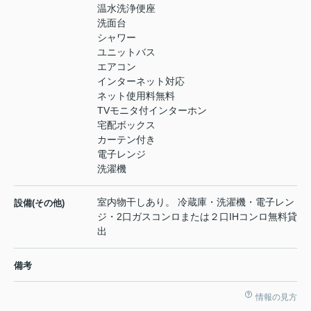
温水洗浄便座
洗面台
シャワー
ユニットバス
エアコン
インターネット対応
ネット使用料無料
TVモニタ付インターホン
宅配ボックス
カーテン付き
電子レンジ
洗濯機
室内物干しあり。 冷蔵庫・洗濯機・電子レン
設備(その他)
ジ・2口ガスコンロまたは２口IHコンロ無料貸
出
備考
情報の見方