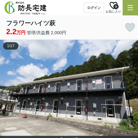
0
ログイン
お気に入り
フラワーハイツ萩
2.2
万円
管理/共益費 2,000円
1
/
17