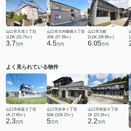
山口市天花１丁目
山口市大内御堀５丁目
山口市元町
1LDK (32.73㎡)
3DK (57.09㎡)
2LDK (58.99㎡)
1
3.7
4.5
6.05
万円
万円
万円
よく見られている物件
山口市桜畠５丁目
山口市折本１丁目
山口市桜畠６丁目
1K (7.60㎡)
5DK (104.23㎡)
1K (23.18㎡)
2.3
5
2.2
万円
万円
万円