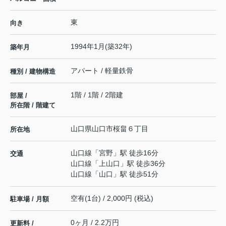
東
向き
1994年1月(築32年)
築年月
アパート / 軽量鉄骨
種別 / 建物構造
1階 / 1階 / 2階建
部屋 /
所在階 / 階建て
山口県
山口市
桜畠
６丁目
所在地
山口線
「
宮野
」駅 徒歩16分
交通
山口線
「
上山口
」駅 徒歩36分
山口線
「
山口
」駅 徒歩51分
空有(1台) / 2,000円 (税込)
駐車場 / 月額
0ヶ月 / 2.2万円
更新料 /