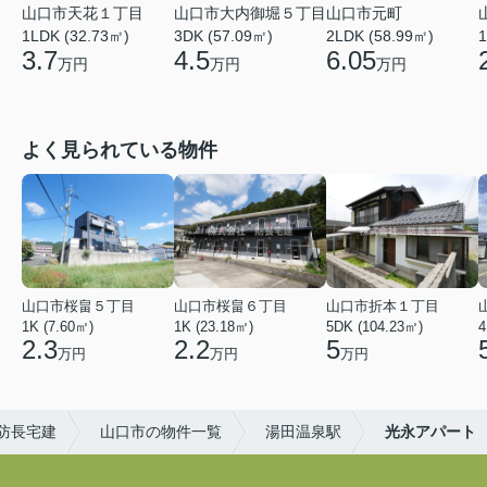
山口市天花１丁目
山口市大内御堀５丁目
山口市元町
1LDK (32.73㎡)
3DK (57.09㎡)
2LDK (58.99㎡)
1
3.7
4.5
6.05
万円
万円
万円
よく見られている物件
山口市桜畠５丁目
山口市桜畠６丁目
山口市折本１丁目
1K (7.60㎡)
1K (23.18㎡)
5DK (104.23㎡)
4
2.3
2.2
5
万円
万円
万円
防長宅建
山口市の物件一覧
湯田温泉駅
光永アパート