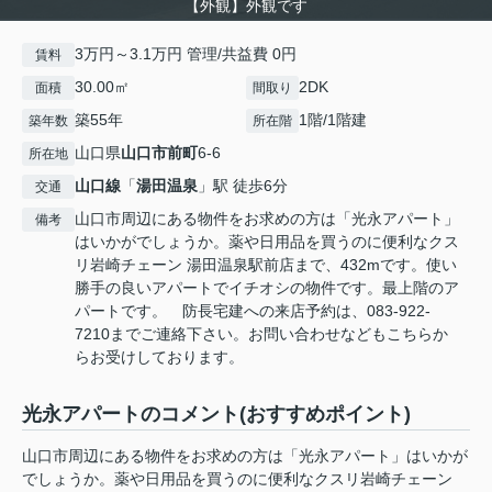
【外観】外観です
3万円～3.1万円 管理/共益費 0円
賃料
30.00㎡
2DK
面積
間取り
築55年
1階/1階建
築年数
所在階
山口県
山口市
前町
6-6
所在地
山口線
「
湯田温泉
」駅 徒歩6分
交通
山口市周辺にある物件をお求めの方は「光永アパート」
備考
はいかがでしょうか。薬や日用品を買うのに便利なクス
リ岩崎チェーン 湯田温泉駅前店まで、432mです。使い
勝手の良いアパートでイチオシの物件です。最上階のア
パートです。 防長宅建への来店予約は、083-922-
7210までご連絡下さい。お問い合わせなどもこちらか
らお受けしております。
光永アパートのコメント(おすすめポイント)
山口市周辺にある物件をお求めの方は「光永アパート」はいかが
でしょうか。薬や日用品を買うのに便利なクスリ岩崎チェーン