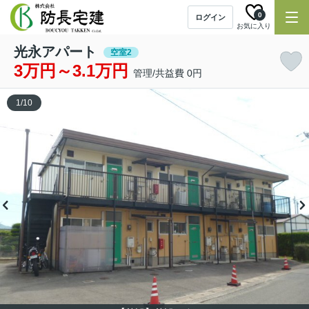
0
ログイン
お気に入り
光永アパート
空室2
3万円～3.1万円
管理/共益費 0円
1
/
10