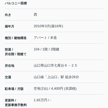
バルコニー面積
西
向き
2010年3月(築16年)
築年月
アパート / 木造
種別 / 建物構造
104 / 1階 / 2階建
部屋 /
所在階 / 階建て
山口県
山口市
七尾台
６－２５
所在地
山口線
「
上山口
」駅 徒歩26分
交通
空有(2台) / 4,400円 (非課税)
駐車場 / 月額
1.65万円 / -
更新料 /
更新事務手数料