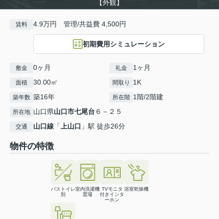
【外観】
4.9万円 管理/共益費 4,500円
賃料
初期費用シミュレーション
0ヶ月
1ヶ月
敷金
礼金
30.00㎡
1K
面積
間取り
築16年
1階/2階建
築年数
所在階
山口県
山口市
七尾台
６－２５
所在地
山口線
「
上山口
」駅 徒歩26分
交通
物件の特徴
バストイレ
室内洗濯機
TVモニタ
浴室乾燥機
別
置場
付きインタ
ーホン