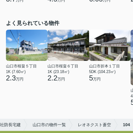
万円
万円
万円
よく見られている物件
山口市桜畠５丁目
山口市桜畠６丁目
山口市折本１丁目
1K (7.60㎡)
1K (23.18㎡)
5DK (104.23㎡)
2.3
2.2
5
万円
万円
万円
4
社防長宅建
山口市の物件一覧
レオネクスト蒼空
104