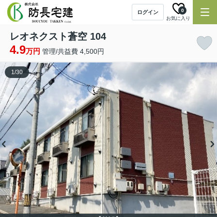
0
ログイン
お気に入り
レオネクスト蒼空 104
4.9
万円
管理/共益費 4,500円
1
/
30