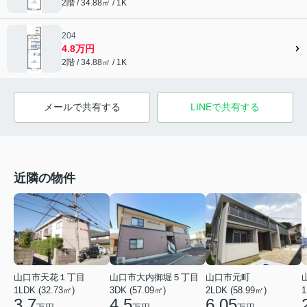
2階 / 34.88㎡ / 1K
204
4.8万円
2階 / 34.88㎡ / 1K
メールで共有する
LINEで共有する
近隣の物件
山口市天花１丁目
山口市大内御堀５丁目
山口市元町
1LDK (32.73㎡)
3DK (57.09㎡)
2LDK (58.99㎡)
1
3.7
4.5
6.05