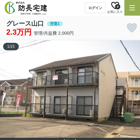
0
ログイン
お気に入り
グレース山口
空室1
2.3万円
管理/共益費 2,000円
1
/
15