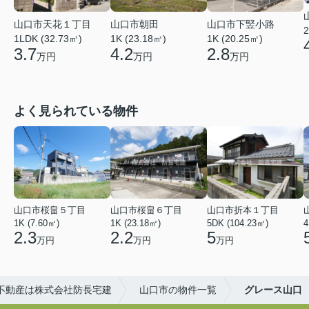
山口市天花１丁目
山口市朝田
山口市下竪小路
2
1LDK (32.73㎡)
1K (23.18㎡)
1K (20.25㎡)
3.7
4.2
2.8
万円
万円
万円
よく見られている物件
山口市桜畠５丁目
山口市桜畠６丁目
山口市折本１丁目
1K (7.60㎡)
1K (23.18㎡)
5DK (104.23㎡)
4
2.3
2.2
5
万円
万円
万円
不動産は株式会社防長宅建
山口市の物件一覧
グレース山口