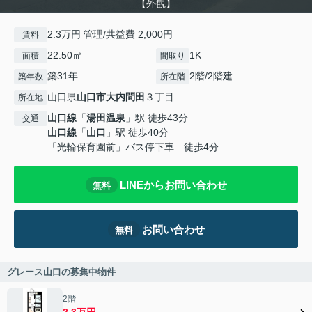
【外観】
2.3万円 管理/共益費 2,000円
賃料
22.50㎡
1K
面積
間取り
築31年
2階/2階建
築年数
所在階
山口県
山口市
大内問田
３丁目
所在地
山口線
「
湯田温泉
」駅 徒歩43分
交通
山口線
「
山口
」駅 徒歩40分
「光輪保育園前」バス停下車 徒歩4分
LINEからお問い合わせ
無料
お問い合わせ
無料
グレース山口の募集中物件
2階
2.3万円