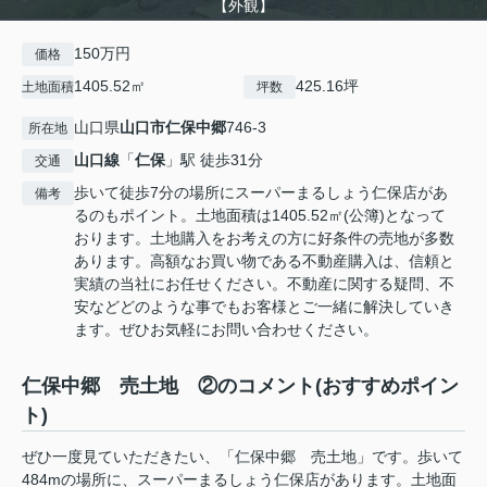
【外観】
150万円
価格
1405.52㎡
425.16坪
土地面積
坪数
山口県
山口市
仁保中郷
746-3
所在地
山口線
「
仁保
」駅 徒歩31分
交通
歩いて徒歩7分の場所にスーパーまるしょう仁保店があ
備考
るのもポイント。土地面積は1405.52㎡(公簿)となって
おります。土地購入をお考えの方に好条件の売地が多数
あります。高額なお買い物である不動産購入は、信頼と
実績の当社にお任せください。不動産に関する疑問、不
安などどのような事でもお客様とご一緒に解決していき
ます。ぜひお気軽にお問い合わせください。
仁保中郷 売土地 ②のコメント(おすすめポイン
ト)
ぜひ一度見ていただきたい、「仁保中郷 売土地」です。歩いて
484mの場所に、スーパーまるしょう仁保店があります。土地面