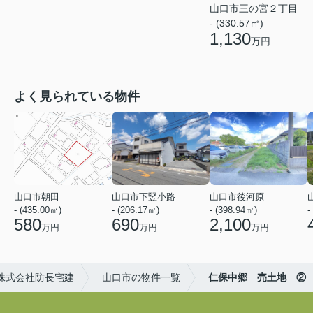
山口市三の宮２丁目
- (330.57㎡)
1,130
万円
よく見られている物件
山口市朝田
山口市下竪小路
山口市後河原
- (435.00㎡)
- (206.17㎡)
- (398.94㎡)
-
580
690
2,100
万円
万円
万円
株式会社防長宅建
山口市の物件一覧
仁保中郷 売土地 ②