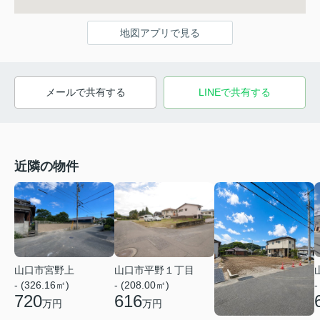
地図アプリで見る
メールで共有する
LINEで共有する
近隣の物件
山口市宮野上
山口市平野１丁目
- (326.16㎡)
- (208.00㎡)
-
720
616
万円
万円