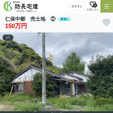
0
ログイン
お気に入り
仁保中郷 売土地 ②
募集1
150万円
1
/
7