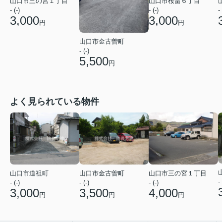
山口市三の宮１丁目
山口市桜畠６丁目
- (-)
- (-)
- 
3,000
3,000
円
円
山口市金古曽町
- (-)
5,500
円
よく見られている物件
山口市道祖町
山口市金古曽町
山口市三の宮１丁目
- 
- (-)
- (-)
- (-)
3,000
3,500
4,000
円
円
円