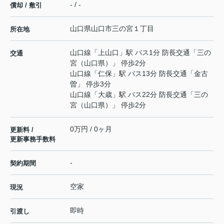
- / -
償却 / 敷引
山口県
山口市
三の宮
１丁目
所在地
山口線
「
上山口
」駅 バス1分 防長交通「三の
交通
宮（山口県）」 停歩2分
山口線
「
仁保
」駅 バス13分 防長交通「金古
曽」 停歩3分
山口線
「
大歳
」駅 バス22分 防長交通「三の
宮（山口県）」 停歩2分
0万円 / 0ヶ月
更新料 /
更新事務手数料
-
契約期間
空家
現況
即時
引渡し