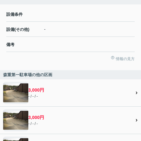
設備条件
-
設備(その他)
備考
情報の見方
森重第一駐車場の他の区画
3,000円
- / - / -
3,000円
- / - / -