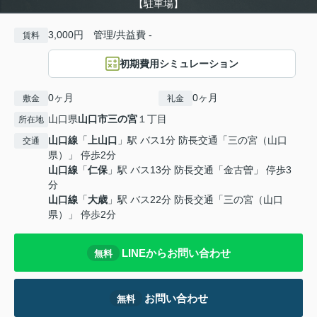
【駐車場】
3,000円 管理/共益費 -
賃料
初期費用シミュレーション
0ヶ月
0ヶ月
敷金
礼金
山口県
山口市
三の宮
１丁目
所在地
山口線
「
上山口
」駅 バス1分 防長交通「三の宮（山口
交通
県）」 停歩2分
山口線
「
仁保
」駅 バス13分 防長交通「金古曽」 停歩3
分
山口線
「
大歳
」駅 バス22分 防長交通「三の宮（山口
県）」 停歩2分
LINEからお問い合わせ
無料
お問い合わせ
無料