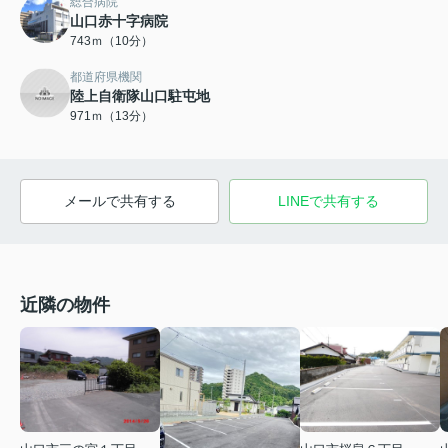
総合病院
山口赤十字病院
743ｍ（10分）
都道府県機関
陸上自衛隊山口駐屯地
971ｍ（13分）
メールで共有する
LINEで共有する
近隣の物件