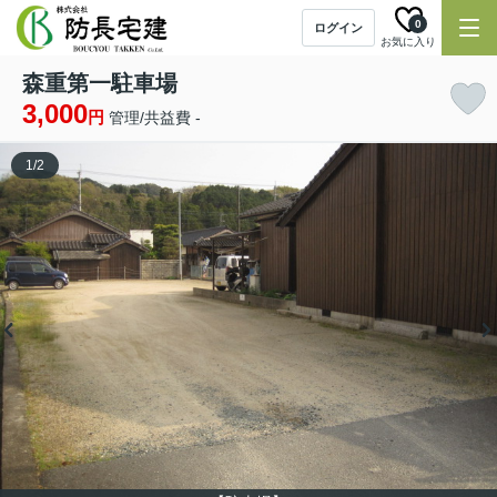
0
ログイン
お気に入り
森重第一駐車場
3,000
円
管理/共益費 -
1
/
2