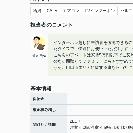
給湯
CATV
エアコン
TVインターホン
バルコ
担当者のコメント
インターホン越しに来訪者を確認できるの
たタイプで、快適にお使いいただけます。住
こちらのアパートは家賃5万円以下でご契
舘道 元気
のある間取りでファミリーにもおすすめです。
うぞ。山口市エリアに関する事なら当社に
基本情報
-
保証金
敷金積み増し
-
2LDK
間取り / 詳細
洋室 6.0帖
/
洋室 4.5帖
/
LDK 10.0帖