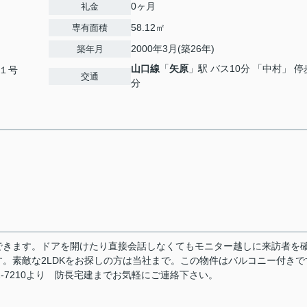
0ヶ月
礼金
58.12㎡
専有面積
2000年3月(築26年)
築年月
山口線
「
矢原
」駅 バス10分 「中村」 停
１号
交通
分
できます。ドアを開けたり直接会話しなくてもモニター越しに来訪者を
。素敵な2LDKをお探しの方は当社まで。この物件はバルコニー付きで
2-7210より 防長宅建までお気軽にご連絡下さい。