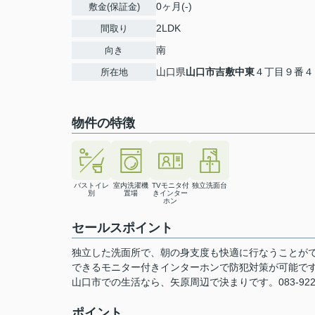
0ヶ月(-)
敷金(保証金)
2LDK
間取り
南
向き
山口県
山口市
吉敷中東
４丁目９番４
所在地
物件の特徴
バストイレ
室内洗濯機
TVモニタ付
独立洗面台
別
置場
きインター
ホン
セールスポイント
独立した洗面所で、朝の身支度も快適に行なうことが
できるモニター付きインターホンで防犯対策が可能です
山口市での生活なら、矢原周辺で決まりです。083-92
ポイント