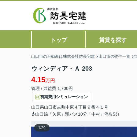
トップ
賃貸を探す
山口市の不動産は株式会社防長宅建
山口市の物件一覧
ウィンディア・Ａ 203
4.15
万円
管理 / 共益費 1,700円
初期費用シミュレーション
山口県
山口市
吉敷中東
４丁目９番４１号
山口線「矢原」駅バス10分「中村」停歩5分
1
/
20