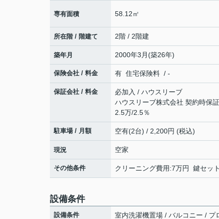
58.12㎡
専有面積
2階 / 2階建
所在階 / 階建て
2000年3月(築26年)
築年月
保険会社 / 料金
有 住宅保険料 / -
保証会社 / 料金
必加入 / ハウスリーブ
ハウスリーブ株式会社 契約時保証委
2.5万/2.5％
駐車場 / 月額
空有(2台) / 2,200円 (税込)
空家
現況
その他条件
クリーニング費用:7万円 鍵セット費
設備条件
設備条件
室内洗濯機置場 / バルコニー / プロ