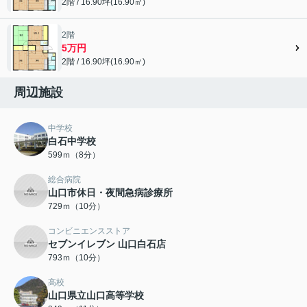
2階 / 16.90坪(16.90㎡)
2階
5万円
2階 / 16.90坪(16.90㎡)
周辺施設
中学校
白石中学校
599ｍ（8分）
総合病院
山口市休日・夜間急病診療所
729ｍ（10分）
コンビニエンスストア
セブンイレブン 山口白石店
793ｍ（10分）
高校
山口県立山口高等学校