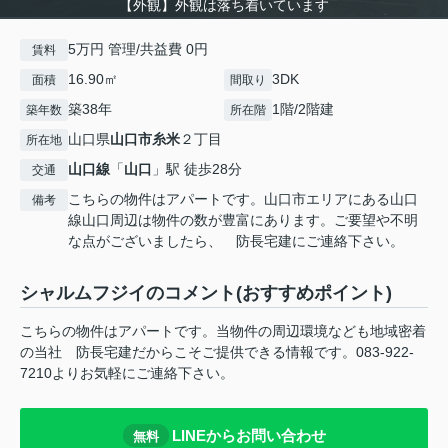
【外観】外観は落ち着いています
5万円 管理/共益費 0円
賃料
16.90㎡
3DK
面積
間取り
築38年
1階/2階建
築年数
所在階
山口県
山口市
糸米
２丁目
所在地
山口線
「
山口
」駅 徒歩28分
交通
こちらの物件はアパートです。山口市エリアにある山口
備考
線山口周辺は物件の数が豊富にあります。ご要望や不明
な点がございましたら、 防長宅建にご連絡下さい。
シャルムフジイのコメント(おすすめポイント)
こちらの物件はアパートです。当物件の周辺環境なども地域密着
の当社 防長宅建だからこそご提供できる情報です。083-922-
7210よりお気軽にご連絡下さい。
LINEからお問い合わせ
無料