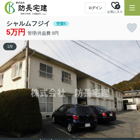
0
ログイン
お気に入り
シャルムフジイ
空室5
5万円
管理/共益費 0円
1
/
9