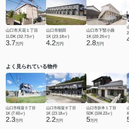
山口市天花１丁目
山口市朝田
山口市下竪小路
2
1LDK (32.73㎡)
1K (23.18㎡)
1K (20.25㎡)
3.7
4.2
2.8
万円
万円
万円
よく見られている物件
山口市桜畠５丁目
山口市桜畠６丁目
山口市折本１丁目
1K (7.60㎡)
1K (23.18㎡)
5DK (104.23㎡)
4
2.3
2.2
5
万円
万円
万円