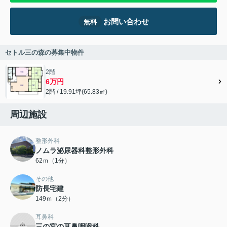
お問い合わせ
無料
セトル三の森の募集中物件
2階
6万円
2階 / 19.91坪(65.83㎡)
周辺施設
整形外科
ノムラ泌尿器科整形外科
62ｍ（1分）
その他
防長宅建
149ｍ（2分）
耳鼻科
三の宮の耳鼻咽喉科