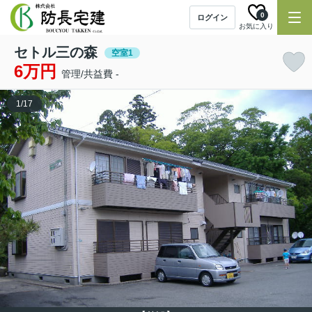
0
ログイン
お気に入り
セトル三の森
空室1
6万円
管理/共益費 -
1
/
17