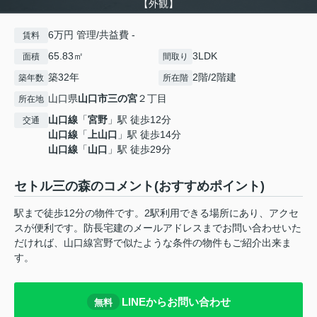
【外観】
6万円 管理/共益費 -
賃料
65.83㎡
3LDK
面積
間取り
築32年
2階/2階建
築年数
所在階
山口県
山口市
三の宮
２丁目
所在地
山口線
「
宮野
」駅 徒歩12分
交通
山口線
「
上山口
」駅 徒歩14分
山口線
「
山口
」駅 徒歩29分
セトル三の森のコメント(おすすめポイント)
駅まで徒歩12分の物件です。2駅利用できる場所にあり、アクセ
スが便利です。防長宅建のメールアドレスまでお問い合わせいた
だければ、山口線宮野で似たような条件の物件もご紹介出来ま
す。
LINEからお問い合わせ
無料