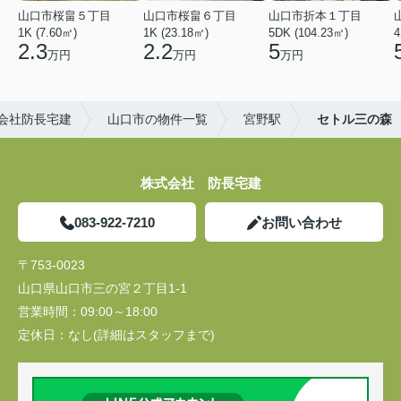
山口市桜畠５丁目
山口市桜畠６丁目
山口市折本１丁目
1K (7.60㎡)
1K (23.18㎡)
5DK (104.23㎡)
4
2.3
2.2
5
万円
万円
万円
会社防長宅建
山口市の物件一覧
宮野駅
セトル三の森
株式会社 防長宅建
083-922-7210
お問い合わせ
〒753-0023
山口県山口市三の宮２丁目1-1
営業時間：
09:00～18:00
定休日：
なし(詳細はスタッフまで)