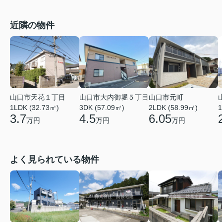
近隣の物件
山口市天花１丁目
山口市大内御堀５丁目
山口市元町
1LDK (32.73㎡)
3DK (57.09㎡)
2LDK (58.99㎡)
1
3.7
4.5
6.05
万円
万円
万円
よく見られている物件