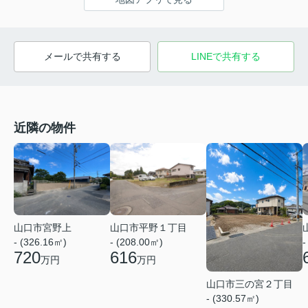
メールで共有する
LINEで共有する
近隣の物件
山口市宮野上
山口市平野１丁目
- (326.16㎡)
- (208.00㎡)
-
720
616
万円
万円
山口市三の宮２丁目
- (330.57㎡)