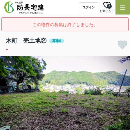
0
ログイン
お気に入り
この物件の募集は終了しました。
木町 売土地②
募集0
-
1
/
4