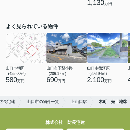
1,130
万円
よく見られている物件
山口市朝田
山口市下竪小路
山口市後河原
- (435.00㎡)
- (206.17㎡)
- (398.94㎡)
-
580
690
2,100
万円
万円
万円
防長宅建
山口市の物件一覧
上山口駅
木町 売土地②
株式会社 防長宅建