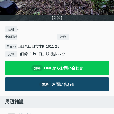
【外観】
-
価格
-
-
土地面積
坪数
山口県
山口市
木町
1611-28
所在地
山口線
「
上山口
」駅 徒歩27分
交通
LINEからお問い合わせ
無料
お問い合わせ
無料
周辺施設