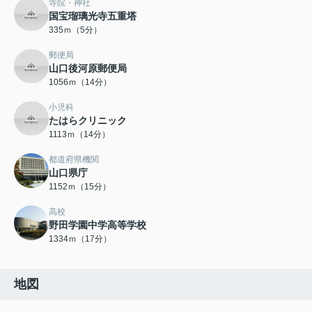
寺院・神社
国宝瑠璃光寺五重塔
335ｍ（5分）
郵便局
山口後河原郵便局
1056ｍ（14分）
小児科
たはらクリニック
1113ｍ（14分）
都道府県機関
山口県庁
1152ｍ（15分）
高校
野田学園中学高等学校
1334ｍ（17分）
地図